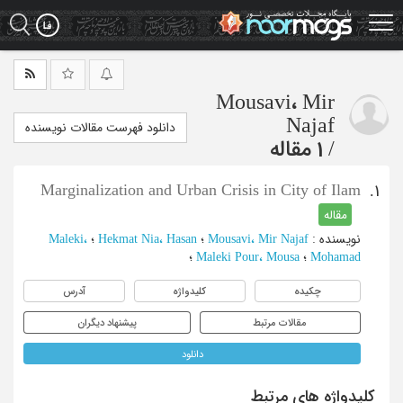
Ski
t
mai
conten
Mousavi، Mir
Najaf
دانلود فهرست مقالات نویسنده
/
1 مقاله
Marginalization and Urban Crisis in City of Ilam
1.
مقاله
نویسنده
:
Mousavi، Mir Najaf
؛
Hekmat Nia، Hasan
؛
Maleki،
Mohamad
؛
Maleki Pour، Mousa
؛
چکیده
کلیدواژه
آدرس
مقالات مرتبط
پیشنهاد دیگران
دانلود
کلیدواژه های مرتبط