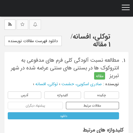
Ski
t
mai
conten
توکلی، افسانه
/
دانلود فهرست مقالات نویسنده
1 مقاله
مطالعه نسبت آلودگی کلی فرم های مدفوعی به
1.
انتروکوک ها در بستنی های سنتی عرضه شده در شهر
تبریز
مقاله
نویسنده
:
صادری اسکویی، حشمت
؛
توکلی، افسانه
؛
چکیده
کلیدواژه
آدرس
مقالات مرتبط
پیشنهاد دیگران
دانلود
کلیدواژه های مرتبط