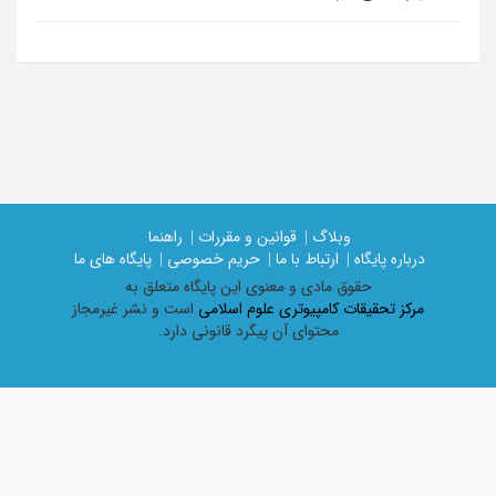
وبلاگ |
قوانین و مقررات |
راهنما
درباره پایگاه |
ارتباط با ما |
حریم خصوصی |
پایگاه های ما
حقوق مادی و معنوی اين پايگاه متعلق به
مرکز تحقیقات کامپیوتری علوم اسلامی
است و نشر غیرمجاز
محتوای آن پیگرد قانونی دارد.