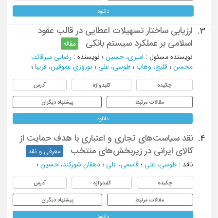
دانلود
ارزیابی ساختار تسهیلات اعطایی در قالب عقود
3.
اسلامی بر عملکرد سیستم بانکی
مقاله
نویسنده مسئول
:
امیری، حسین
؛
نویسنده
:
رضایی میرقائد،
محسن
؛
قلیچ، وهاب
؛
طوسی، علی
؛
نوروزی عموقین، فریبا
؛
چکیده
کلیدواژه
آدرس
مقالات مرتبط
پیشنهاد دیگران
دانلود
نقد سیاست‌های تجاری و اعتباری با هدف حمایت از
4.
کالای ایرانی در زیربخش‌های منتخب
معرفی و نقد
ناقد
:
طوسی، علی
؛
قاسمی، علی
؛
دهقان شورکند، حسین
؛
چکیده
کلیدواژه
آدرس
مقالات مرتبط
پیشنهاد دیگران
دانلود