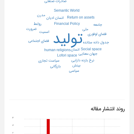
صادرات صنعتی
Semantic World
مدرن
Return on assets
انسان ادیان
رواﺑﻂ
Financial Policy
جامعه
ضرورت
ملی
تولید
اسمیت
فضای لوفوری
فضای اجتماعی
جدول داده ستانده
Social space
انسان
human religions
جهان معنایی
Lofori space
نرخ بازده دارايي
سیاست تجاری
بینش
بازرگانی
سیاسی
روند انتشار مقاله
4
3
2