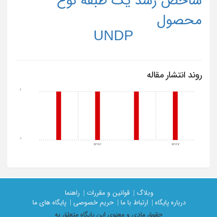
محصول
UNDP
روند انتشار مقاله
1
0
1382
1387
وبلاگ |
قوانین و مقررات |
راهنما
درباره پایگاه |
ارتباط با ما |
حریم خصوصی |
پایگاه های ما
حقوق مادی و معنوی اين پايگاه متعلق به