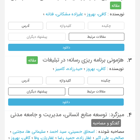
مقاله
نویسنده
:
کافی، بهروز
؛
علیزاده مشکانی، فتانه
؛
چکیده
کلیدواژه
آدرس
مقالات مرتبط
پیشنهاد دیگران
دانلود
هژمونی برنامه ریزی رسانه؛ در تبلیغات
3.
مقاله
نویسنده
:
کافی، بهروز
؛
حیدرزاده، کامبیز
؛
چکیده
کلیدواژه
آدرس
مقالات مرتبط
پیشنهاد دیگران
دانلود
میزگرد: توسعه منابع انسانی، مدیریت و جامعه مدنی
4.
گفتگو و مصاحبه
مصاحبه شونده
:
اسحاق حسینی، سید احمد
؛
سلیمانی ها، مجتبی
؛
صالحی، علی اکبر
؛
غفار زاده، حمید رضا
؛
غفاریان، وفا
؛
کافی، بهروز
؛