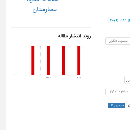
مجارستان
38 تا 401
)
روند انتشار مقاله
پیشنهاد دیگران
1
0
1377
1402
زار
پیشنهاد دیگران
معرفی و نقد