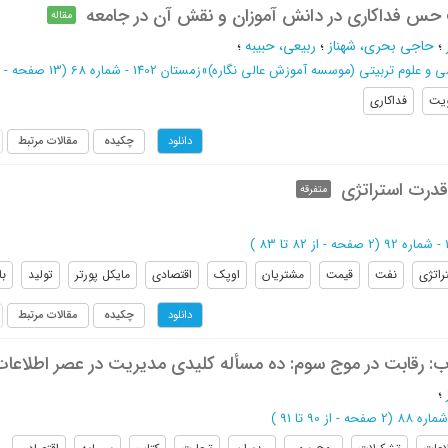
 حس فداکاری در دانش آموزان و نقش آن در جامعه
مقاله
؛
حاجي بحري، شهناز
؛
ربيعي، حبيبه
؛
ی و علوم تربیتی (موسسه آموزش عالی نگاره)
»
زمستان 1402 - شماره 68
(‎13 صفحه -
از 9
یت
فداکاری
چکیده
مقالات مرتبط
دانلود
 قدرت استراتژی
متفرقه
(‎2 صفحه -
از 82 تا 83
)
راتژی
نفت
قیمت
مشتریان
اوپک
اقتصادی
مایکل پورتر
تولید
با
چکیده
مقالات مرتبط
دانلود
: رقابت در موج سوم: ده مسأله کلیدی مدیریت در عصر اطلاعات
؛
(‎2 صفحه -
از 90 تا 91
)