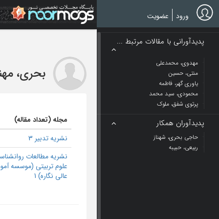
Ski
t
ورود
عضویت
mai
conten
پدیدآورانی با مقالات مرتبط ...
مهدوی، محمدعلی
بحری، مهنا
منتی، حسین
یاوری گهر، فاطمه
محمودی، سید محمد
پرتوی شفق، ملوک
مجله (تعداد مقاله)
پدیدآوران همکار
حاجي بحري، شهناز
نشریه تدبیر 3
ربيعي، حبيبه
نشریه مطالعات روانشناس
علوم تربیتی (موسسه آم
عالی نگاره) 1