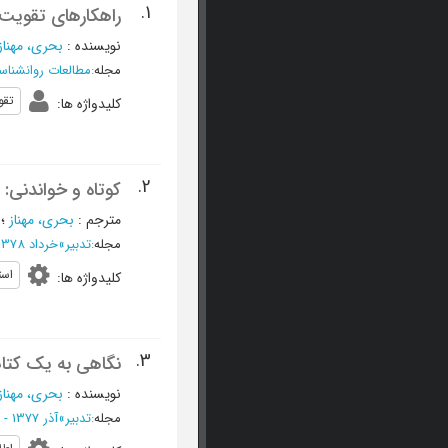
1.
راهکارهای تقویت
نویسنده
:
بحري، مهناز
مجله
:
مطالعات روانشناس
تقو
کلیدواژه ها
:
2.
کوتاه و خواندنی:
مترجم
:
بحری، مهناز
؛
مجله
:
تدبیر
»
خرداد 1378 - شماره 92
است
کلیدواژه ها
:
3.
نگاهی به یک کتاب
نویسنده
:
بحری، مهناز
مجله
:
تدبیر
»
آذر 1377 - شماره 88