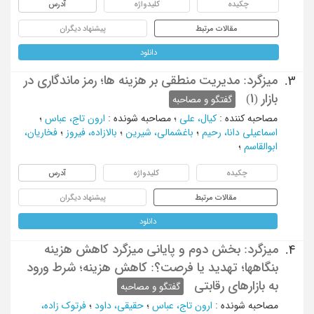
چکیده
کلیدواژه
آدرس
مقالات مرتبط
پیشنهاد دیگران
دانلود
میزگرد: مدیریت منطقی بر هزینه ها؛ رمز ماندگاری در
3.
بازار (1)
گفتگو و مصاحبه
مصاحبه کننده
:
کیال، علی
؛
مصاحبه شونده
:
ارون تاج، عباس
؛
اسماعیلی دانا، رحیم
؛
باغشمالی، شیرین
؛
بالازاده، فیروز
؛
فخاریان،
ابوالقاسم
؛
چکیده
کلیدواژه
آدرس
مقالات مرتبط
پیشنهاد دیگران
دانلود
میزگرد: بخش دوم و پایانی میزگرد کاهش هزینه
4.
بنگاهها؛ تهدید یا فرصت؟: کاهش هزینه؛ شرط ورود
به بازارهای رقابتی
گفتگو و مصاحبه
مصاحبه شونده
:
ارون تاج، عباس
؛
حقیقی، داود
؛
فرتوک زاده،