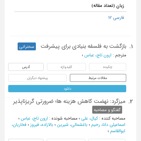
زبان (تعداد مقاله)
فارسی 12
بازگشت به فلسفه بنیادی برای پیشرفت
1.
سخنرانی
مترجم
:
ارون تاج، عباس
؛
چکیده
کلیدواژه
آدرس
مقالات مرتبط
پیشنهاد دیگران
دانلود
میزگرد: نهضت کاهش هزینه ها؛ ضرورتی گریزناپذیر
2.
گفتگو و مصاحبه
مصاحبه کننده
:
کیال، علی
؛
مصاحبه شونده
:
ارون تاج، عباس
؛
اسماعیلی دانا، رحیم
؛
باغشمالی، شیرین
؛
بالازاده، فیروز
؛
فخاریان،
ابوالقاسم
؛