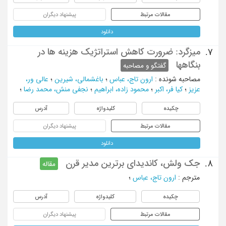
مقالات مرتبط
پیشنهاد دیگران
دانلود
میزگرد: ضرورت کاهش استراتژیک هزینه ها در
7.
بنگاهها
گفتگو و مصاحبه
مصاحبه شونده
:
ارون تاج، عباس
؛
باغشمالی، شیرین
؛
عالی ور،
عزیز
؛
کیا فر، اکبر
؛
محمود زاده، ابراهیم
؛
نجفی منش، محمد رضا
؛
چکیده
کلیدواژه
آدرس
مقالات مرتبط
پیشنهاد دیگران
دانلود
جک ولش، کاندیدای برترین مدیر قرن
8.
مقاله
مترجم
:
ارون تاج، عباس
؛
چکیده
کلیدواژه
آدرس
مقالات مرتبط
پیشنهاد دیگران