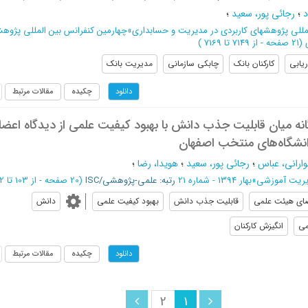
د
؛
رجائی پور، سعید
؛
مللی پژوهشهای کاربردی در مدیریت و حسابداری
»
چهارمین کنفرانس بین المللی پژوه
(‎21 صفحه -
از 7149 تا 7169
)
ریابی
کارکنان بانک
چابکی سازمانی
مدیریت بانک
چکیده
مقالات مرتبط
دانلود
انه میان قابلیت جذب دانش با بهبود کیفیت علمی از دیدگاه اعض
نشگاه‌های منتخب اصفهان
ارانی، عباس
؛
رجائی پور، سعید
؛
هویدا، رضا
؛
دیریت آموزشی
»
بهار 1394 - شماره 21
رتبه: علمی-پژوهشی/ISC
(‎20 صفحه -
از 103 تا 122
ای هیئت علمی
قابلیت جذب دانش
بهبود کیفیت علمی
دانش
می
انگیزش کارکنان
چکیده
مقالات مرتبط
دانلود
2
1