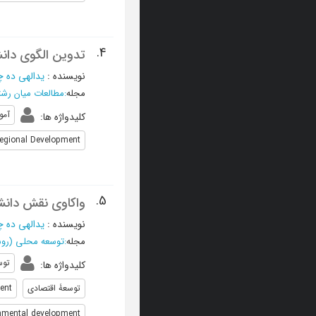
4.
تدوین الگوی دانش
نویسنده
:
یدالهی ده 
مجله
:
مطالعات میان رشته
آمو
کلیدواژه ها
:
egional Development
5.
واکاوی نقش دانشگ
نویسنده
:
یدالهی ده 
مجله
:
توسعه محلی (رو
توس
کلیدواژه ها
:
توسعۀ اقتصادی
ent
nmental development