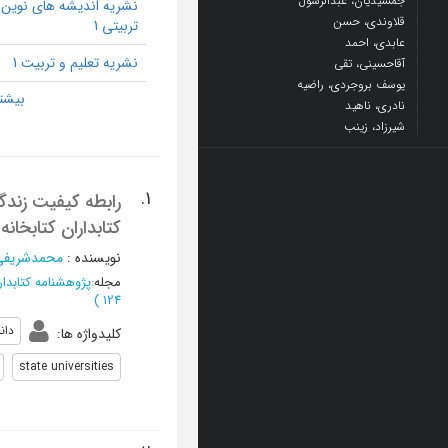
جمشیدیان، عبدالرسول
نشریه اندیشه های نوین
قلاوندی، حسن
تربیتی 1
عابدی، احمد
نشریه تعلیم و تربیت 1
آقاحسینی، تقی
یوسف بروجردی، راضیه
نادری، ناهید
شیرزاد، زینب
1.
رابطه کیفیت زندگ
کتابداران کتابخان
نویسنده
:
محمدشریفی،
مجله
:
پژوهشنامه کتابدا
)
124
دان
کلیدواژه ها
:
state universities