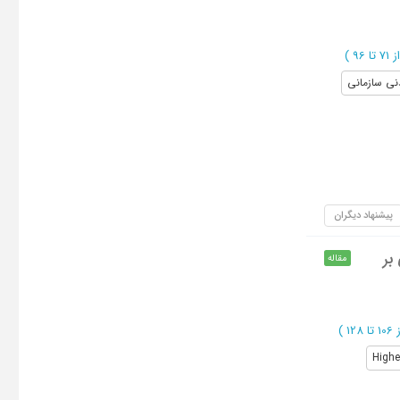
71 تا 96
)
نی سازمانی
پیشنهاد دیگران
بر
مقاله
تا 128
)
Highe