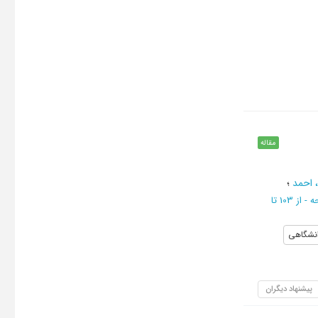
مقاله
 احمد
؛
از 103 تا
انشگاهی
پیشنهاد دیگران