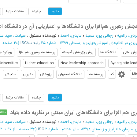
چکیده
مقالات مرتبط
دانلود
رهبری هم‌افزا برای دانشگاه‌ها و اعتباریابی آن در دانشگاه ا
دی، راضیه
؛
رجائی پور، سعید
؛
عابدی، احمد
؛
نویسنده مسئول
:
سیادت، سید عل
ریزی در نظام‌های آموزشی
»
پاییز و زمستان 1399 - شماره 25
رتبه: ب/ISC
(‎40 صفحه -
زش عالی
دانشگاه ها
روش پژوهش آمیخته
پرسشنامه رهبری هم افزا
رویکرد ن
Universities
Higher education
New leadership approach
Synergistic lea
Mi
کد
پرسشنامه
دانشگاه اصفهان
پژوهش
مدیران
سنجش
چکیده
مقالات مرتبط
دانلود
 هم افزا برای دانشگاه‌های ایران مبتنی بر نظریه داده بنیاد
مقاله
دی، راضیه
؛
رجائی پور، سعید
؛
عابدی، احمد
؛
نویسنده مسئول
:
سیادت، سید عل
 سازمان ها
»
پاییز و زمستان 1398، سال هشتم - شماره 2
ISC
(‎36 صفحه -
از 47 تا 82