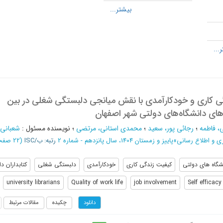
ی کاری و خودکارآمدی با نقش میانجی دلبستگی شغلی در بین
ه‌های دانشگاه‌های دولتی شهر اصفهان
 فاطمه
؛
رجائی پور، سعید
؛
محمدی استانی، مرتضی
؛
نویسنده مسئول
:
شعبانی،
ری و اطلاع رسانی
»
پاییز و زمستان 1404، سال پانزدهم - شماره 2
رتبه: ب/ISC
(‎22 صفحه -
شگاه های دولتی
کیفیت زندگی کاری
خودکارآمدی
دلبستگی شغلی
کتابداران د
university librarians
Quality of work life
job involvement
Self efficacy
چکیده
مقالات مرتبط
دانلود