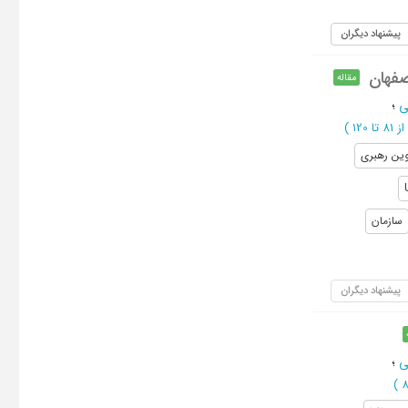
پیشنهاد دیگران
صفهان
مقاله
ی
؛
از 81 تا 120
)
وین رهبری
سازمان
پیشنهاد دیگران
ی
؛
)