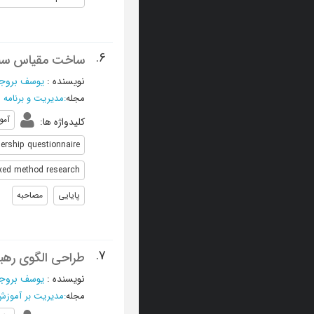
6.
ساخت مقیاس سنجش 
نویسنده
:
یوسف بروجر
مجله
:
مدیریت و برنامه 
آمو
کلیدواژه ها
:
dership questionnaire
xed method research
پایایی
مصاحبه
7.
طراحی الگوی رهبری
نویسنده
:
یوسف بروجر
مجله
:
مدیریت بر آموزش