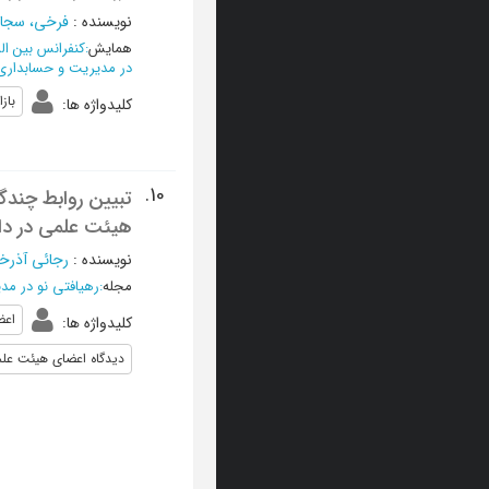
نویسنده
:
فرخی، سجا
همایش
:
کنفرانس بین ال
در مدیریت و حسابداری
بازا
کلیدواژه ها
:
10.
تبیین روابط چندگ
هیئت علمی در دا
نویسنده
:
رجائی آذرخو
مجله
:
رهیافتی نو در م
اعض
کلیدواژه ها
:
دیدگاه اعضای هیئت عل