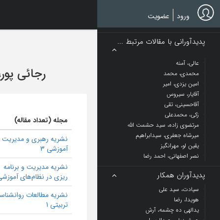
Ski
t
ورود
عضویت
mai
conten
پدیدآورانی با مقالات مرتبط ...
عالی، آمنه
رجائی پور،
محمدی، محمد
امین یزدی، امیر
آقایار، سیروس
آقاحسینی، تقی
زکی، محمدعلی
مجله (تعداد مقاله)
مرتضوی زاده، سید حشمت الله
میرشاه جعفری، سیدابراهیم
نشریه رهبری و مدیریت
یقین لو، مهرانگیز
آموزشی 3
نصر اصفهانی، احمد رضا
نشریه مدیریت و برنامه
پدیدآوران همکار
ریزی در نظام‌های آموزشی 
سیادت، سید علی
نشریه مطالعات روانشناس
هویدا، رضا
تربیتی 1
یدالهی ده چشمه، آرش