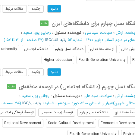
چکیده
مقالات مرتبط
دانلود
گاه نسل چهارم برای دانشگاه‌های ایران
مقاله
چشمه، ارش
؛
سیادت، سیدعلی
؛
نویسنده مسئول
:
رجايی پور، سعید
؛
‌ای در علوم انسانی
»
پاییز 1400 - شماره 52
رتبه: الف/ISC
(‎27 صفحه -
از 31 تا 57
)
زش عالی
توسعۀ منطقه ای
دانشگاه نسل چهارم
دانشگاه اجتماعی
 university
Higher education
Fourth Generation University
R
چکیده
مقالات مرتبط
دانلود
اه نسل چهارم (دانشگاه اجتماعی) در توسعه منطقه‌ای
مقاله
چشمه، آرش
؛
سیادت، سید علی
؛
نویسنده مسئول
:
رجائی پور، سعید
؛
ستائی-شهری)
»
بهار و تابستان 1400، دوره سیزدهم - شماره 1
رتبه: ب/ISC
(‎35 صفحه -
از
عۀ منطقه ای
دانشگاه نسل چهارم
توسعۀ زیست محیطی
توسعۀ فرهنگی اجتماعی
Regional Development
Socio Cultural Development
Economic Developm
Fourth Generation University
Enviro