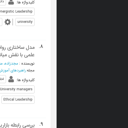
دان
کلیدواژه ها
:
ynergistic Leadership
university
س
8.
مدل ساختاری روا
علمی با نقش میان
نویسنده
:
مجدزاده، من
مجله
:
راهبردهای آموزش
اخل
کلیدواژه ها
:
University managers
Ethical Leadership
9.
بررسی رابطه بازا