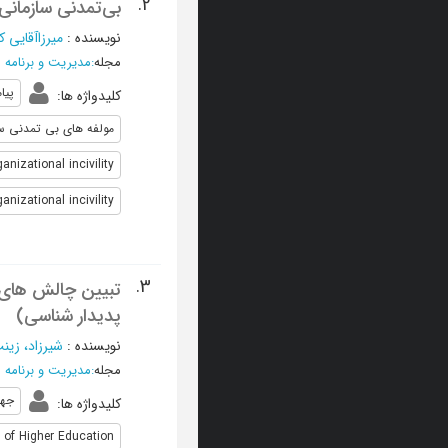
2.
بی‌تمدنی سازمانی 
نویسنده
:
میرزاآقایی کی
مجله
:
مدیریت و برنامه 
پیا
کلیدواژه ها
:
مولفه های بی تمدنی سا
nizational incivility
anizational incivility
3.
تبیین چالش­ های آ
پدیدار شناسی)
نویسنده
:
شیرزاد، زین
مجله
:
مدیریت و برنامه 
جها
کلیدواژه ها
:
 of Higher Education