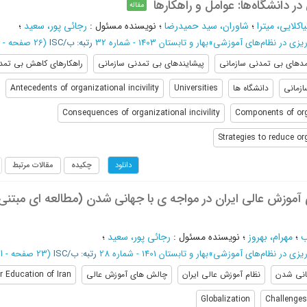
در دانشگاه‌ها: عوامل و راهکارها
مقاله
اکلایی، میترا
؛
شاوران، سید حمیدرضا
؛
نویسنده مسئول
:
رجائی پور، سعید
؛
ریزی در نظام‌های آموزشی
»
بهار و تابستان 1403 - شماره 32
رتبه: ب/ISC
(‎26 صفحه -
از 
مدهای بی تمدنی سازمانی
پیشایندهای بی تمدنی سازمانی
راهکارهای کاهش بی تمد
زمانی
دانشگاه ها
Universities
Antecedents of organizational incivility
Consequences of organizational incivility
Components of orga
Strategies to reduce org
چکیده
مقالات مرتبط
دانلود
موزش ­عالی ایران در مواجه­ ی با جهانی­ شدن (مطالعه­ ای مبتنی 
ب
؛
مهرام، بهروز
؛
نویسنده مسئول
:
رجائی پور، سعید
؛
ریزی در نظام‌های آموزشی
»
بهار و تابستان 1401 - شماره 28
رتبه: ب/ISC
(‎23 صفحه -
از 106 
نی شدن
نظام آموزش عالی ایران
چالش های آموزش عالی
r Education of Iran
Globalization
Challenges