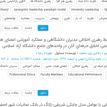
شگاه
نظریه داده بنیاد
رهبری هم افزا
رهبری دانشگاه ها
الگوی پارادایمی رهبری
theory
synergistic leadership paradigm model
University Leadership
S
ازمان
نظریه
کد باز
نظری
پژوهش
مدیریت
مصاحبه
مؤلفه‌های
چکیده
مقالات مرتبط
دانلود
بط رهبری اخلاقی مدیران دانشگاهی و عملکرد آموزشی اعضای ه
جی اخلاق حرفه‌ای آنان در واحدهای جامع دانشگاه آزاد اسلامی
ور
؛
رجايی پور، سعید
؛
نویسنده مسئول
:
هویدا، رضا
؛
 در علوم پزشکی
»
بهمن و اسفند 1397، دوره یازدهم - شماره 6
ISC
(‎10 صفحه -
از 159 تا 168
اق حرفه ای
رهبری اخلاقی
اعضای هیات علمی
عملکرد آموزشی
مدیران دانشگا
Professional Ethics
Faculty Members
Educational Performance
چکیده
مقالات مرتبط
دانلود
ریابی با عوامل مدل چابکی شریفی-ژانگ در بانک صادرات شهر اصفه