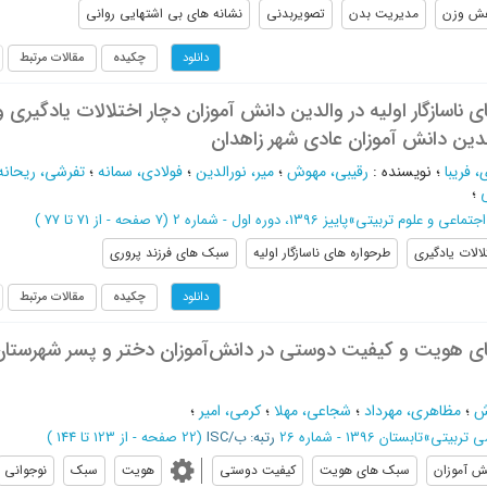
ش وزن
مدیریت بدن
تصویربدنی
نشانه های بی اشتهایی روانی
چکیده
مقالات مرتبط
دانلود
 ناسازگار اولیه در والدین دانش آموزان دچار اختلالات یادگیری و
الدین دانش آموزان عادی شهر زاهدان
، فریبا
؛
نویسنده
:
رقیبی، مهوش
؛
میر، نورالدین
؛
فولادی، سمانه
؛
تفرشی، ریحانه
؛
اجتماعی و علوم تربیتی
»
پاییز 1396، دوره اول - شماره 2
(‎7 صفحه -
از 71 تا 77
)
لالات یادگیری
طرحواره های ناسازگار اولیه
سبک های فرزند پروری
چکیده
مقالات مرتبط
دانلود
ای هویت و کیفیت دوستی در دانش‌آموزان دختر و پسر شهرستان
ش
؛
مظاهری، مهرداد
؛
شجاعی، مهلا
؛
کرمی، امیر
؛
ی تربیتی
»
تابستان 1396 - شماره 26
رتبه: ب/ISC
(‎22 صفحه -
از 123 تا 144
)
ش آموزان
سبک های هویت
کیفیت دوستی
هویت
سبک
نوجوانی