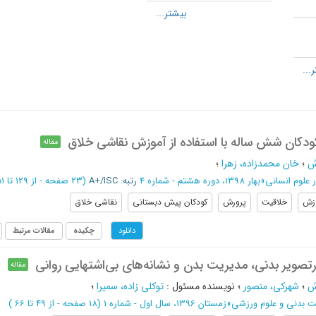
دکان شش ساله با استفاده از آموزش نقاشی خلاق
مقاله
ش
؛
خان محمدزاده، زهرا
؛
ر علوم انسانی
»
بهار 1398، دوره هشتم - شماره 4
رتبه: A+/ISC
(‎23 صفحه -
از 129 تا 151
زش
خلاقیت
پرورش
کودکان پیش دبستانی
نقاشی خلاق
چکیده
مقالات مرتبط
دانلود
تصویر بدنی، مدیریت بدن و نشانه‌های بی‌اشتهایی روانی
مقاله
ش
؛
شهرکی، منصور
؛
نویسنده مسئول
:
توکلی زاده، سمیرا
؛
 بدنی و علوم ورزشی
»
زمستان 1396، سال اول - شماره 1
(‎18 صفحه -
از 49 تا 66
)