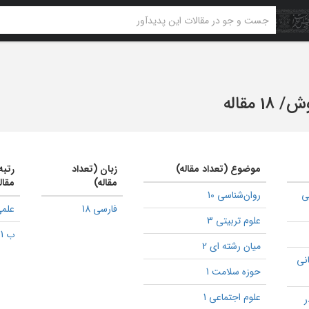
وش
/
18 مقاله
موضوع (تعداد مقاله)
زبان (تعداد
رتبه
مقاله)
مقال
ی
روان‌شناسی 10
فارسی 18
علمی
علوم تربیتی 3
ب 1
میان رشته ای 2
انی
حوزه سلامت 1
علوم اجتماعی 1
ر