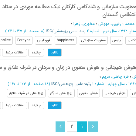
معنویت سازمانی و شادکامی کارکنان :یک مطالعه موردی در ستاد
نتظامی گلستان
 محمد
؛
رقیبی، مهوش
؛
مطهری، زهرا
؛
، سال دوم - شماره 2
رتبه: علمی-پژوهشی/ISC
(‎8 صفحه -
از 35 تا 42
)
کامی
پلیس
معنویت سازمانی
happiness
فوردایس
Fordyce
police
چکیده
مقالات مرتبط
دانلود
هوش هیجانی و هوش معنوی در زنان و مردان در شرف طلاق و ساز
ش
؛
قره چاهی، مریم
؛
رتبه: علمی-پژوهشی/ISC
(‎18 صفحه -
از 123 تا 140
)
ش
ﻫﻮش ﻫﻴﺠﺎﻧﻲ
ﻫﻮش ﻣﻌﻨﻮي
زوج هاي سازگار
زوج هاي در شرف طلاق
چکیده
مقالات مرتبط
دانلود
2
1