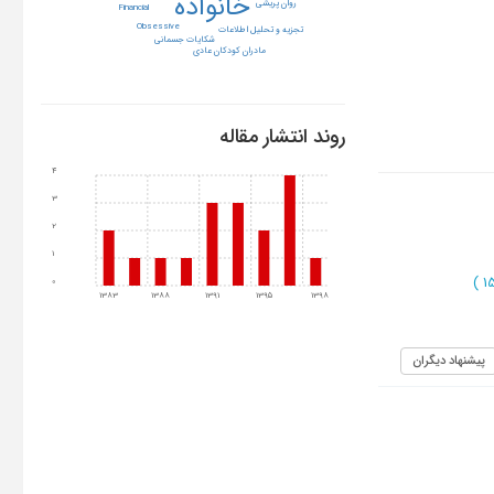
خانواده
روان پریشی
Financial
Obsessive
تجزیه و تحلیل اطلاعات
شکایات جسمانی
مادران کودکان عادی
روند انتشار مقاله
4
3
2
1
)
0
1383
1388
1391
1395
1398
پیشنهاد دیگران