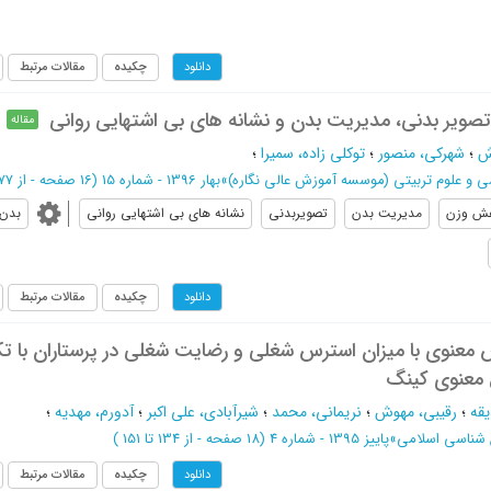
چکیده
مقالات مرتبط
دانلود
صویر بدنی، مدیریت بدن و نشانه های بی اشتهایی روانی
مقاله
ش
؛
شهرکی، منصور
؛
توکلی زاده، سمیرا
؛
ی و علوم تربیتی (موسسه آموزش عالی نگاره)
»
بهار 1396 - شماره 15
(‎16 صفحه -
از 177 تا 192
ش وزن
مدیریت بدن
تصویربدنی
نشانه های بی اشتهایی روانی
بدن
چکیده
مقالات مرتبط
دانلود
معنوی با میزان استرس شغلی و رضایت شغلی در پرستاران با تکی
معنوی کینگ
قه
؛
رقیبی، مهوش
؛
نریمانی، محمد
؛
شیرآبادی، علی اکبر
؛
آدورم، مهدیه
؛
 شناسی اسلامی
»
پاییز 1395 - شماره 4
(‎18 صفحه -
از 134 تا 151
)
چکیده
مقالات مرتبط
دانلود