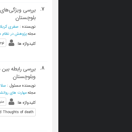
7.
بررسی ویژگی‌های
بلوچستان
نویسنده
:
صفری کربلا
مجله
:
پژوهش در نظام 
نوج
کلیدواژه ها
:
8.
بررسی رابطه بین 
وبلوچستان
نویسنده مسئول
:
سلا
مجله
:
مهارت های روانش
منب
کلیدواژه ها
:
nd Thoughts of death