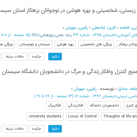
 زیستی، شخصیتی و بهره هوشی در نوجوانان بزهکار استان سیست
یی، فاطمه
؛
افروز، غلامعلی
؛
رقیبی، مهوش
؛
های آموزشی
»
تابستان 1395 - شماره 33
رتبه: علمی-پژوهشی/ISC
(‎15 صفحه -
از 128 تا 142
وانان بزهکار
ویژگی های شخصیتی
بهره هوشی
سیستان و بلوچستان
ویژگی ه
چکیده
مقالات مرتبط
دانلود
منبع کنترل وافکار زندگی و مرگ در دانشجویان دانشگاه سیستان
جقه، صادق
؛
نویسنده
:
رقیبی، مهوش
؛
ناسی تربیتی
»
زمستان 1392 - شماره 16
(‎13 صفحه -
از 79 تا 91
)
ع کنترل
دانشجویان دانشگاه
افکارزندگی
افکارمرگ
university students
Locus of Control
Thoughts of life a
چکیده
مقالات مرتبط
دانلود