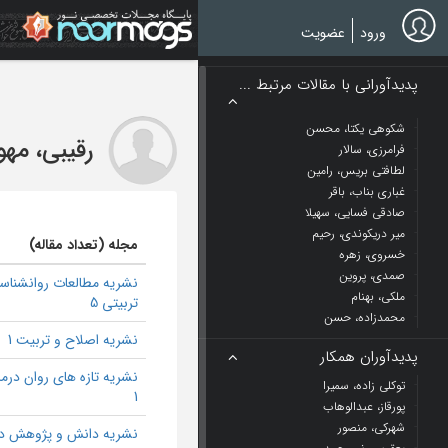
Ski
t
ورود
عضویت
mai
conten
پدیدآورانی با مقالات مرتبط ...
شکوهی یکتا، محسن
رقیبی، مه
فرامرزی، سالار
لطافتی بریس، رامین
غباری بناب، باقر
صادقی فسایی، سهیلا
میر دریکوندی، رحیم
مجله (تعداد مقاله)
خسروی، زهره
صمدی، پروین
نشریه مطالعات روانشناس
ملکی، بهنام
تربیتی 5
محمدزاده، حسن
نشریه اصلاح و تربیت 1
پدیدآوران همکار
نشریه تازه های روان درم
توکلی زاده، سمیرا
1
پورقاز، عبدالوهاب
شهرکی، منصور
نشریه دانش و پژوهش د