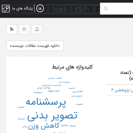
پایگاه های ما
دانلود فهرست مقالات نویسنده
کلیدواژه های مرتبط
 (تعداد
ه)
کیفیت دوستی
مدیریت بدن
حساسیت میان فردی
بهداشت روانی
فرضیه
-پژوهشی 6
Aggression
کاهش وزن
Fordyce
پرسشنامه
تصویر بدنی
خشونت
خشونت
تصویر بدنی
توصیف
کاهش وزن
پرورش
anxiety
روانی