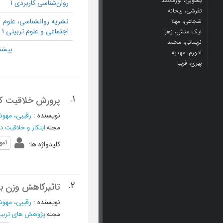
یعقوبی، نورمحمد
روان‌شناسی کاربردی 1
تفرشی، ریحانه
نشریه روانشناسی، علوم
شجاعی، مهلا
اجتماعی و علوم تربیتی 1
نیک منش، زهرا
نریمانی، محمد
آدورم، مهدیه
پیری، فریبا
1.
پرورش خلاقیت کو
نویسنده
:
رقیبی، مهو
مجله
:
ابتکار و خلاقیت د
آمو
کلیدواژه ها
:
2.
تاثیرکاهش وزن بر
نویسنده
:
رقیبی، مهو
مجله
:
پژوهش های تربیت