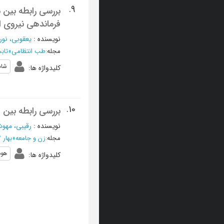
9.
بررسی رابطه بین 
فرماندهی نیروی ا
نویسنده
:
یعقوبی، نور
مجله
:
طب انتظامی
»
تابستان 1392
شاد
کلیدواژه ها
:
10.
بررسی رابطه بین 
نویسنده
:
رقیبی، مهو
مجله
:
زن و جامعه
»
بهار 1392 ، سال چهارم - شماره 1
هو
کلیدواژه ها
: