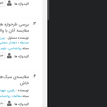
کاه
کلیدواژه ها
:
3.
بررسی طرحواره های
مقایسه آنان با و
نویسنده مسئول
:
پیری
صدیقه
؛
دهدار، مجتبی
مجله
:
روانشناسی، علوم 
اخت
کلیدواژه ها
:
4.
مقایسه‌ی‌ سبک‌ه
خاش
نویسنده
:
رقیبی، مهو
مجله
:
مطالعات روانشناس
دان
کلیدواژه ها
: