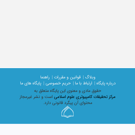
وبلاگ |
قوانین و مقررات |
راهنما
درباره پایگاه |
ارتباط با ما |
حریم خصوصی |
پایگاه های ما
حقوق مادی و معنوی اين پايگاه متعلق به
مرکز تحقیقات کامپیوتری علوم اسلامی
است و نشر غیرمجاز
محتوای آن پیگرد قانونی دارد.