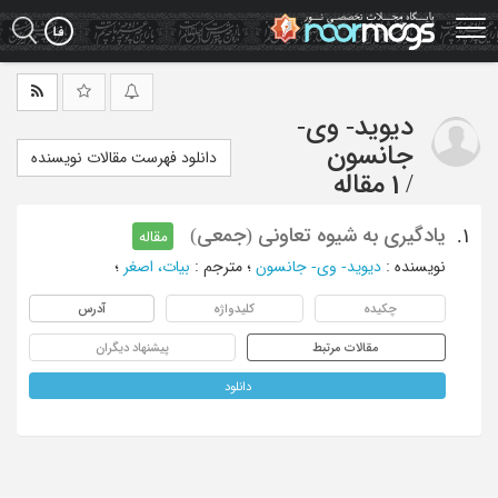
Ski
t
mai
conten
دیوید- وی-
جانسون
دانلود فهرست مقالات نویسنده
/
1 مقاله
یادگیری به شیوه تعاونی (جمعی)
1.
مقاله
نویسنده
:
دیوید- وی- جانسون
؛
مترجم
:
بیات، اصغر
؛
چکیده
کلیدواژه
آدرس
مقالات مرتبط
پیشنهاد دیگران
دانلود