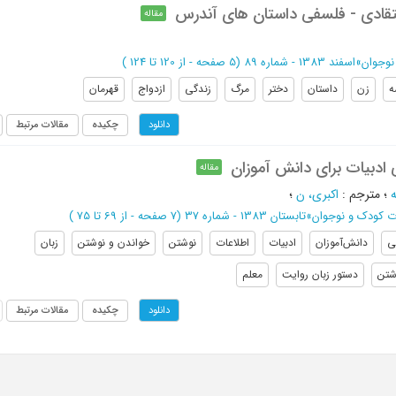
قادی - فلسفی داستان های آندرس
مقاله
نوجوان
»
اسفند 1383 - شماره 89
(‎5 صفحه -
از 120 تا 124
)
ه
زن
داستان
دختر
مرگ
زندگی
ازدواج
قهرمان
چکیده
مقالات مرتبط
دانلود
ادبیات برای دانش آموزان
مقاله
؛
مترجم
:
اکبری، ن
؛
ت کودک و نوجوان
»
تابستان 1383 - شماره 37
(‎7 صفحه -
از 69 تا 75
)
ی
دانش‌آموزان
ادبیات
اطلاعات
نوشتن
خواندن و نوشتن
زبان
شتن
دستور زبان روایت
معلم
چکیده
مقالات مرتبط
دانلود