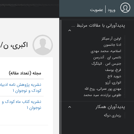
Ski
t
ورود
عضویت
mai
conten
پدیدآورانی با مقالات مرتبط ...
اولین آر.سیکلز
اکبری، ن
/
ادنا جانسون
اسلامیه، محمد مهدی
نانسی ای . آندرسن
جنیس اس . اتیلگرگ
فرخ، یوسف
مجله (تعداد مقاله)
دیوید لاج
انواری، آرزو
نشریه پژوهش نامه ادبیا
مهدی پور عمرانی، روح الله
کودک و نوجوان 1
طلوعی برازنده، سید محمد
نشریه کتاب ماه کودک و
پدیدآوران همکار
نوجوان 1
رزماری دوگه