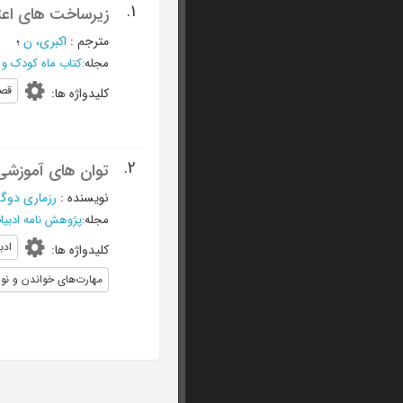
1.
زیرساخت های اعت
مترجم
:
اکبری، ن
؛
مجله
:
کتاب ماه کودک و 
قص
کلیدواژه ها
:
2.
توان های آموزشی 
نویسنده
:
رزماری دوگه
مجله
:
پژوهش نامه ادبیا
ادب
کلیدواژه ها
:
مهارت‌های خواندن و نو