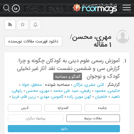
Ski
t
mai
conten
مهری، محسن
/
دانلود فهرست مقالات نویسنده
1 مقاله
آموزش رسمی علوم دینی به کودکان چگونه و چرا/
1.
گزارش سی و ششمین نشست نقد آثار غیر تخیلی
کودک و نوجوان
گفتگو و مصاحبه
گزارشگر
:
اثنی عشری، م‍ژگان
؛
مصاحبه شونده
:
محقق، جواد
؛
حکیمی، محمود
؛
رفیعی، سید علی محمد
؛
مهری، محسن
؛
رئوفی،
ناهید
؛
خلجیان
؛
کهن موین زاده
؛
کاموس، مهدی
؛
زرین قلم، فریبا
؛
چکیده
کلیدواژه
آدرس
مقالات مرتبط
پیشنهاد دیگران
دانلود