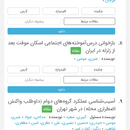
مرجان
؛
چکیده
کلیدواژه
آدرس
مقالات مرتبط
پیشنهاد دیگران
دانلود
بازخوانی درس‌آموخته‌های اجتماعی اسکان موقت بعد
8.
از زلزله در ایران
مقاله
نویسنده
:
عنبری، موسی
؛
چکیده
کلیدواژه
آدرس
مقالات مرتبط
پیشنهاد دیگران
دانلود
‫آسیب‌شناسی عملکرد گروه‌های دوام (داوطلب واکنش
9.
اضطراری محله) در شهر تهران‬‬‬‬‬‬
مقاله
نویسنده مسئول
:
کبیری، سعید
؛
نویسنده
:
مداحی، جواد
؛
عنبری،
موسی
؛
حیدری، حسین
؛
نصیری، علی
؛
نظری، امین
؛
مظفری،
شاهین
؛
رنگین کمان، امیر
؛