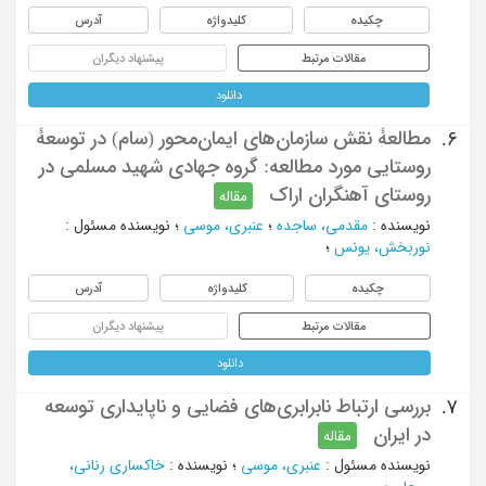
چکیده
کلیدواژه
آدرس
مقالات مرتبط
پیشنهاد دیگران
دانلود
مطالعۀ نقش سازمان‌های ایمان‌محور (سام) در توسعۀ
6.
روستایی مورد مطالعه: گروه جهادی شهید مسلمی در
روستای آهنگران اراک
مقاله
نویسنده
:
مقدمی، ساجده
؛
عنبری، موسی
؛
نویسنده مسئول
:
نوربخش، یونس
؛
چکیده
کلیدواژه
آدرس
مقالات مرتبط
پیشنهاد دیگران
دانلود
بررسی ارتباط نابرابری‌های فضایی و ناپایداری توسعه
7.
در ایران
مقاله
نویسنده مسئول
:
عنبری، موسی
؛
نویسنده
:
خاکساری رنانی،