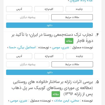
عبده زاده، سیروان
؛
چکیده
کلیدواژه
آدرس
مقالات مرتبط
پیشنهاد دیگران
دانلود
تجارب ترک دسته‌جمعی روستا در ایران؛ با تأکید بر
4.
دورۀ قاجار
مقاله
نویسنده مسئول
:
عنبری، موسی
؛
نویسنده
:
اسماعیل بیگی، حسنا
؛
چکیده
کلیدواژه
آدرس
مقالات مرتبط
پیشنهاد دیگران
دانلود
بررسی اثرات زلزله بر ساختار خانواده های روستایی
5.
(مطالعه ی موردی روستاهای کوییک سر پل ذهاب
پس از زلزله ۱۳۹۶)
مقاله
نویسنده
:
سخنی، ایمن سادات
؛
نویسنده مسئول
:
عنبری، موسی
؛