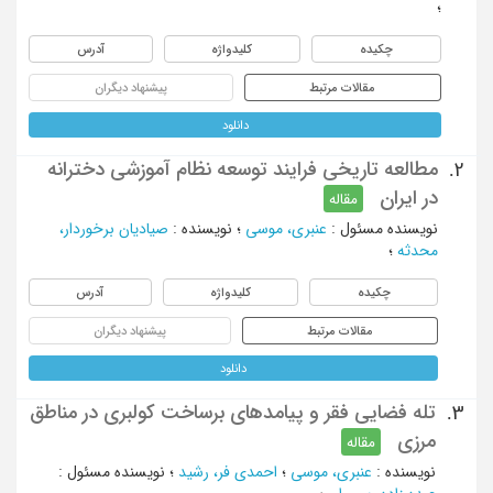
؛
چکیده
کلیدواژه
آدرس
مقالات مرتبط
پیشنهاد دیگران
دانلود
مطالعه تاریخی فرایند توسعه نظام آموزشی دخترانه
2.
در ایران
مقاله
نویسنده مسئول
:
عنبری، موسی
؛
نویسنده
:
صیادیان برخوردار،
محدثه
؛
چکیده
کلیدواژه
آدرس
مقالات مرتبط
پیشنهاد دیگران
دانلود
تله فضایی فقر و پیامدهای برساخت کولبری در مناطق
3.
مرزی
مقاله
نویسنده
:
عنبری، موسی
؛
احمدی فر، رشید
؛
نویسنده مسئول
: