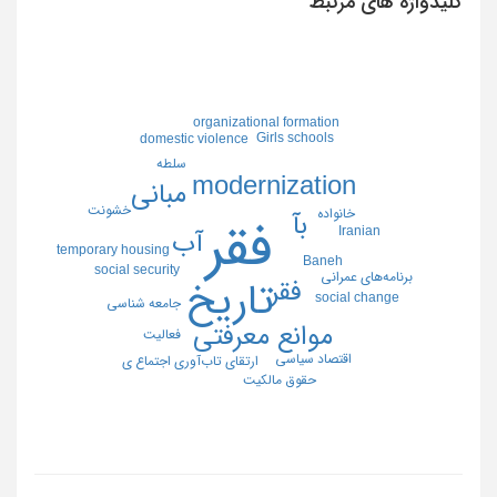
کلیدواژه های مرتبط
organizational formation
Girls schools
domestic violence
سلطه
modernization
مبانی
خشونت
خانواده
بآ
فقر
Iranian
آب
temporary housing
Baneh
social security
برنامه‌های عمرانی
فقر
تاریخ
social change
جامعه شناسی
موانع معرفتی
فعالیت
اقتصاد سیاسی
ارتقای تاب‌آوری اجتماع ی
حقوق مالکیت