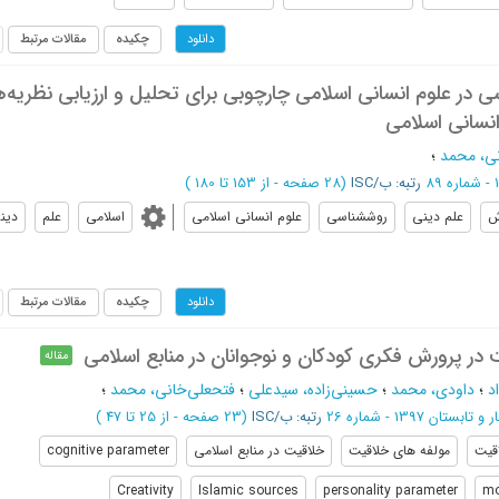
چکیده
مقالات مرتبط
دانلود
در علوم انسانی اسلامی چارچوبی برای تحلیل و ارزیابی نظریه‌
انسانی اسلامی
ی، محمد
؛
رتبه: ب/ISC
(‎28 صفحه -
از 153 تا 180
)
ش
علم دینی
روش­شناسی
علوم انسانی اسلامی
اسلامی
علم
دین
چکیده
مقالات مرتبط
دانلود
 در پرورش فکری کودکان و نوجوانان در منابع اسلامی
مقاله
د
؛
داودی، محمد
؛
حسینی‌زاده، سید‌علی
؛
فتحعلی‌خانی، محمد
؛
 و تابستان 1397 - شماره 26
رتبه: ب/ISC
(‎23 صفحه -
از 25 تا 47
)
قیت
مولفه های خلاقیت
خلاقیت در منابع اسلامی
cognitive parameter
Creativity
Islamic sources
personality parameter
mo