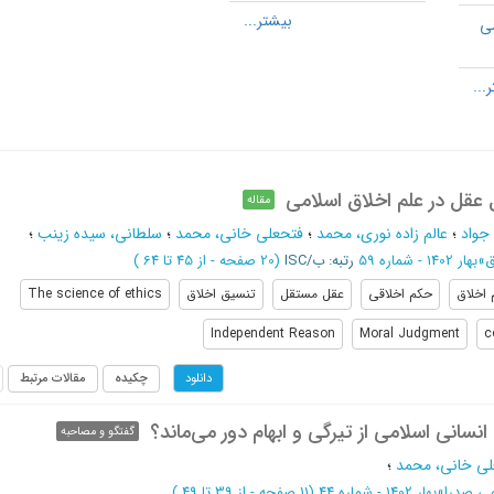
می
عقل در علم اخلاق اسلامی
مقاله
جواد
؛
عالم زاده نوری، محمد
؛
فتحعلی خانی، محمد
؛
سلطانی، سیده زینب
؛
ق
»
بهار 1402 - شماره 59
رتبه: ب/ISC
(‎20 صفحه -
از 45 تا 64
)
 اخلاق
حکم اخلاقی
عقل مستقل
تنسیق اخلاق
The science of ethics
Independent Reason
Moral Judgment
c
چکیده
مقالات مرتبط
دانلود
انسانی اسلامی از تیرگی و ابهام دور می‌ماند؟
گفتگو و مصاحبه
لی خانی، محمد
؛
می صدرا
»
بهار 1402 - شماره 44
(‎11 صفحه -
از 39 تا 49
)