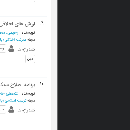
9.
ارزش های اخلاقی
نویسنده
:
رحیمی، محم
مجله
:
معرفت اخلاقی
»
پای
وح
کلیدواژه ها
:
دین
10.
برنامه اصلاح سبک 
نویسنده
:
فتحعلی خان
مجله
:
تربیت اسلامی
»
پایی
سبک
کلیدواژه ها
: