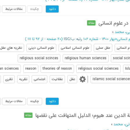
چکیده
مقالات مرتبط
دانلود
در علوم انسانی
مقاله
ی، محمد
؛
انسانی
»
بهار 1400 - شماره 106
رتبه: ب/ISC
(‎20 صفحه -
از 92 تا 111
)
م انسانی
عقل عملی
علوم انسانی اسلامی
علوم انسانی دینی
نظریه های عقل
religious social scinces
religious human sciences
social sci
n sciences
reason
theories of reason
religious social sciences
Is
islamic social science
عقل
عقلانیت
اجتماعی
نظریه
نظری
چکیده
مقالات مرتبط
دانلود
 الدين عند هيوم؛ الدلیل المتهافت علی نقضها
مقاله
ني، محمد
؛