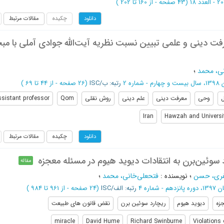
(‎43 صفحه -
از 160 تا 202
)
چکیده
مقالات مرتبط
دانلود
فت دینی و علمی تبیین نسبت نظریه آیت‌الله جوادی آملی با م
ی، محمد
؛
 شماره 2
رتبه: ب/ISC
(‎26 صفحه -
از 44 تا 69
)
وحی
معرفت دینی
علم دینی
روش نقلی
Qom
sistant professor
Iran
Hawzah and Universit
چکیده
مقالات مرتبط
دانلود
سوئین‌برن به انتقادات دیوید هیوم در مسئله معجزه
مقاله
ری، حسن
؛
نویسنده
:
فتحعلی‌خانی، محمد
؛
هم - شماره 4
رتبه: الف/ISC
(‎24 صفحه -
از 961 تا 984
)
زه
دیوید هیوم
ریچارد سوئین برن
نقض قانون های طبیعت
miracle
David Hume
Richard Swinburne
Violations 