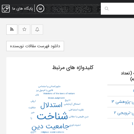
پایگاه های ما
دانلود فهرست مقالات نویسنده
کلیدواژه های مرتبط
 (تعداد
ه)
علوم انسانی و اجتماعی
قانون یا فرمول بیز
Violations of the laws of nature
لاک
Moral Judgment
تاریخ
-پژوهشی 3
ارزش
استدلال
استدلال آزمایشی
خلاقیت
نظریه استنباطی
شناخت
-ترویجی 2
خیر
دین طبیعی یا عقلانی
بآ
جامعیت دین
تجربه باوری
داوری
religious social scinces