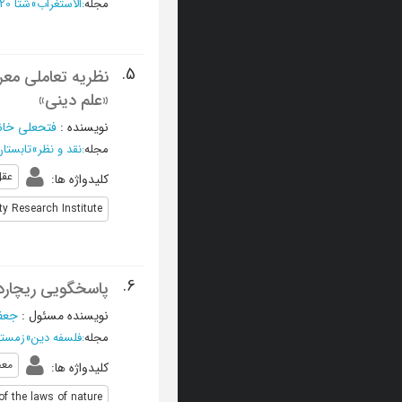
مجله
:
الاستغراب
»
شتا 2020 - العدد 18
5.
نظریه تعاملی معر
«علم دینی»
نویسنده
:
فتحعلی خان
مجله
:
نقد و نظر
»
تابستان 1398، سال بیست و چهارم -
عقل
کلیدواژه ها
:
y Research Institute
6.
پاسخگویی ریچارد 
نویسنده مسئول
:
جعف
مجله
:
فلسفه دین
»
زمستان 1397، دوره پانزد
معج
کلیدواژه ها
:
of the laws of nature