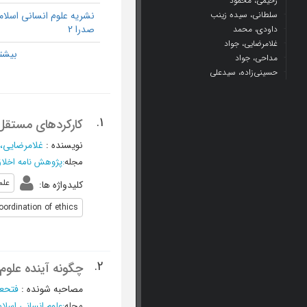
رحیمی، محمود
سلطانی، سیده زینب
نشریه علوم انسانی اسلا
صدرا 2
داودی، محمد
غلامرضایی، جواد
مداحی، جواد
حسینی‌زاده، سید‌علی
1.
کارکردهای مستقل 
نویسنده
:
غلامرضایی، 
مجله
:
پژوهش نامه اخلا
علم
کلیدواژه ها
:
oordination of ethics
2.
چگونه آینده علوم 
مصاحبه شونده
:
فتحع
مجله
:
علوم انسانی اسلا