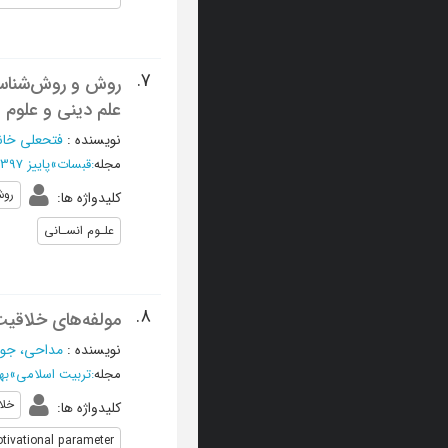
7.
روش و روش‌شناسی 
علم دینی و علوم 
نویسنده
:
فتحعلی خان
مجله
:
قبسات
»
پاییز 1397 - شماره 89
رو
کلیدواژه ها
:
علـوم انسـانی
8.
مولفه‌های خلاقیت
نویسنده
:
مداحی، جوا
مجله
:
تربیت اسلامی
»
بهار
خلا
کلیدواژه ها
:
tivational parameter