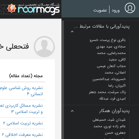
Ski
t
ورود
عضویت
mai
conten
پدیدآورانی با مقالات مرتبط ...
باقری نوع پرست، خسرو
فتحعلی خا
سجادی، سید مهدی
محمدرضایی، محمد
کافي، مجید
مجاب کنعان عیسی
اصلانی، محمد
مجله (تعداد مقاله)
خسروپناه، عبدالحسین
اکبریان، رضا
نشریه روش شناسی علوم
پاک سرشت، محمد جعفر
انسانی 4
امیدی فرد، عبدالله
نشریه مسائل کاربردی تعل
پدیدآوران همکار
و تربیت اسلامی 3
شیدان شید، حسینعلی
نشریه تربیت اسلامی 2
عالم زاده نوری، محمد
جعفری، حسن
نشریه معرفت اخلاقی 2