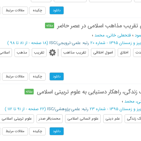
چکیده
مقالات مرتبط
دانلود
 تقریب مذاهب اسلامی در عصر حاضر
مقاله
ود
؛
فتحعلی خانی، محمد
؛
یز و زمستان 1395 - شماره 20
رتبه: علمی-ترویجی/ISC
(‎18 صفحه -
از 81 تا 98
)
دت
اخلاق
اصول اخلاقی
تقریب مذاهب
تقریب
مذهب
اسلامی
چکیده
مقالات مرتبط
دانلود
زندگی، راهکار دستیابی به علوم تربیتی اسلامی
مقاله
ی، محمد
؛
ز و زمستان 1395 - شماره 23
رتبه: علمی-پژوهشی/ISC
(‎22 صفحه -
از 91 تا 112
)
 زندگی
علم دینی
علوم انسانی اسلامی
محمدباقر صدر
علوم تربیتی اسلامی
چکیده
مقالات مرتبط
دانلود