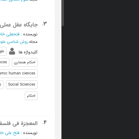
3.
جایگاه عقل عملی 
نویسنده
:
فتحعلی خان
مجله
:
روش شناسی علوم 
علو
کلیدواژه ها
:
احکام هنجاری
nces
lamic human ciences
s
Social Sciences
احکام
4.
المعجزة في فلسفة
نویسنده
:
فتح علي خا