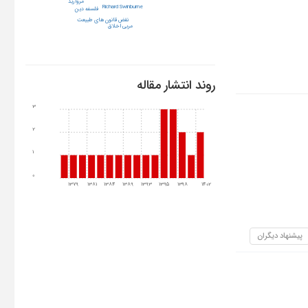
مروارید
Richard Swinburne
فلسفه دین
نقض قانون های طبیعت
مربی اخلاق
روند انتشار مقاله
3
2
1
0
1379
1381
1384
1389
1393
1395
1398
1402
پیشنهاد دیگران