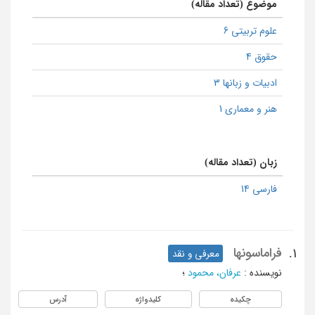
موضوع (تعداد مقاله)
علوم تربیتی 6
حقوق 4
ادبیات و زبانها 3
هنر و معماری 1
زبان (تعداد مقاله)
فارسی 14
فراماسونها
1.
معرفی و نقد
نویسنده
:
عرفان، محمود
؛
چکیده
کلیدواژه
آدرس