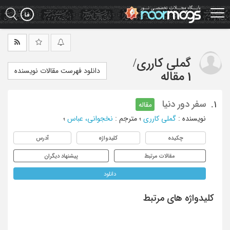
Ski
t
mai
conten
گملی کارری
/
دانلود فهرست مقالات نویسنده
1 مقاله
سفر دور دنیا
1.
مقاله
نویسنده
:
گملی کارری
؛
مترجم
:
نخجوانی، عباس
؛
چکیده
کلیدواژه
آدرس
مقالات مرتبط
پیشنهاد دیگران
دانلود
کلیدواژه های مرتبط