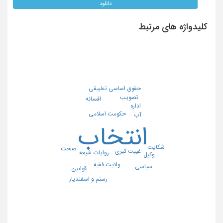
دانلود
کلیدواژه های مرتبط
حقوق اساسی تطبیقی
تصویب
افسانه
اداره
حکومت اسلامی
آب
انتخاب
شکایت
صحت
غیبت کبری
روایات شیعه
وکیل
ولایت فقیه
سیاسی
قوانین
رستم و اسفندیار