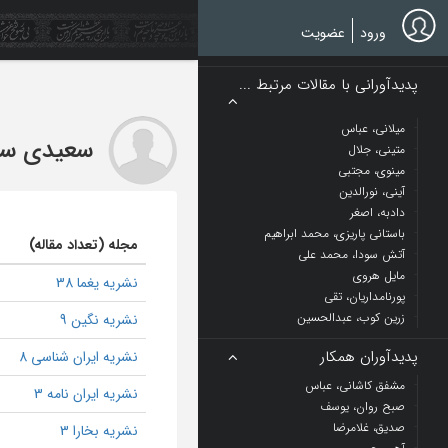
Ski
t
ورود
عضویت
mai
conten
پدیدآورانی با مقالات مرتبط ...
میلانی، عباس
سعیدی سیر
متینی، جلال
مینوی، مجتبی
آینی، نورالدین
دادبه، اصغر
باستانی پاریزی، محمد ابراهیم
مجله (تعداد مقاله)
آتش سودا، محمد علی
مایل هروی
نشریه یغما 38
پورنامداریان، تقی
زرین کوب، عبدالحسین
نشریه نگین 9
پدیدآوران همکار
نشریه ایران شناسی 8
مشفق کاشانی، عباس
نشریه ایران نامه 3
صبح روان، یوسف
صدیق، غلامرضا
نشریه بخارا 3