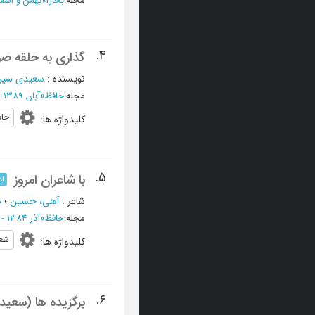
مجله
:
بخارا
»
بهمن و اسفند 1390 - شما
4.
گذاری به حلقه صو
نویسنده
:
سعیدی سیرج
مجله
:
حافظ
»
آبان 1389 - شماره 75
خان
کلیدواژه ها
:
5.
با شاعران امروز
اد
شاعر
:
آهی، حسین
؛
ص
مجله
:
حافظ
»
آذر 1384 - شماره 21
شعر
کلیدواژه ها
:
6.
برگزیده ها (سعیدی