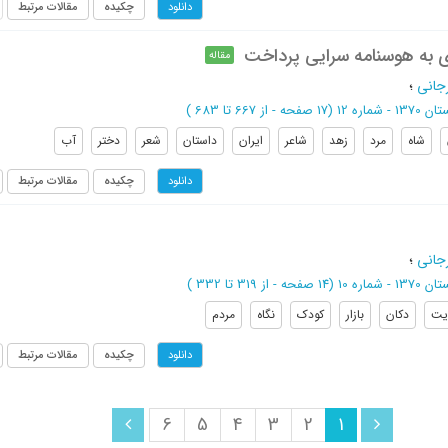
چکیده
مقالات مرتبط
دانلود
ی به هوسنامه سرایی پرداخت
مقاله
جانی
؛
13 - شماره 12
(‎17 صفحه -
از 667 تا 683
)
شاه
مرد
زهد
شاعر
ایران
داستان
شعر
دختر
آب
چکیده
مقالات مرتبط
دانلود
جانی
؛
137 - شماره 10
(‎14 صفحه -
از 319 تا 332
)
یت
دکان
بازار
کودک
نگاه
مردم
چکیده
مقالات مرتبط
دانلود
6
5
4
3
2
1