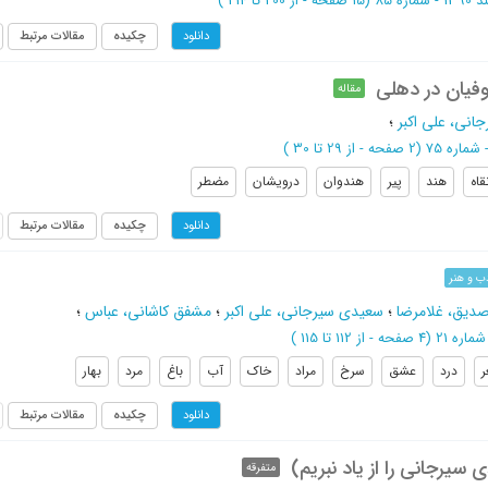
ره 85
(‎15 صفحه -
از 200 تا 214
)
چکیده
مقالات مرتبط
دانلود
فیان در دهلی
مقاله
انی، علی اکبر
؛
(‎2 صفحه -
از 29 تا 30
)
قاه
هند
پیر
هندوان
درویشان
مضطر
چکیده
مقالات مرتبط
دانلود
ب و هنر
دیق، غلامرضا
؛
سعیدی سیرجانی، علی اکبر
؛
مشفق کاشانی، عباس
؛
(‎4 صفحه -
از 112 تا 115
)
درد
عشق
سرخ
مراد
خاک
آب
باغ
مرد
بهار
چکیده
مقالات مرتبط
دانلود
 سیرجانی را از یاد نبریم)
متفرقه