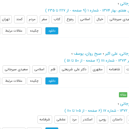
جانی
؛
تم، بهار 1374 - شماره 1
(‎9 صفحه -
از 227 تا 235
)
دی سیرجانی
خیال
اسلامی
رجوع
کتاب
سفر
مردم
کمند
تهران
چکیده
مقالات مرتبط
دانلود
انی، علی اکبر
؛
صبح روان، یوسف
؛
شماره 111
(‎2 صفحه -
از 50 تا 51
)
ت
شاهنامه
مطهری
دکتر علی شریعتی
قلم
اسلامی
سعیدی سیرجانی
چکیده
مقالات مرتبط
دانلود
مقاله
جانی
؛
ه 17
(‎6 صفحه -
از 105 تا 110
)
داستان
رومی
اسکندر
مرد
عشقی
شرفنامه