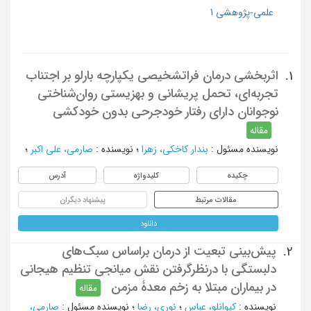
علمی-پژوهشی 1
اثربخشی درمان فراتشخیصی یکپارچه بارلو بر اجتناب
1.
تجربه‌ای، تحمل پریشانی و بهزیستی روان‌شناختی
نوجوانان دارای رفتار خودجرحی بدون خودکشی
مقاله
نویسنده مسئول
:
بندار کاخکی، زهرا
؛
نویسنده
:
صارمی، علی اکبر
؛
چکیده
کلیدواژه
آدرس
مقالات مرتبط
پیشنهاد دیگران
دانلود
پیش‌بینی تبعیت از درمان براساس سبک‌های
2.
دلبستگی با درنظرگرفتن نقش میانجی تنظیم هیجانی
در بیماران مبتلا به زخم معدۀ مزمن
مقاله
نویسنده
:
کیوانلو، عباس
؛
نوری، رضا
؛
نویسنده مسئول
:
صارمی،