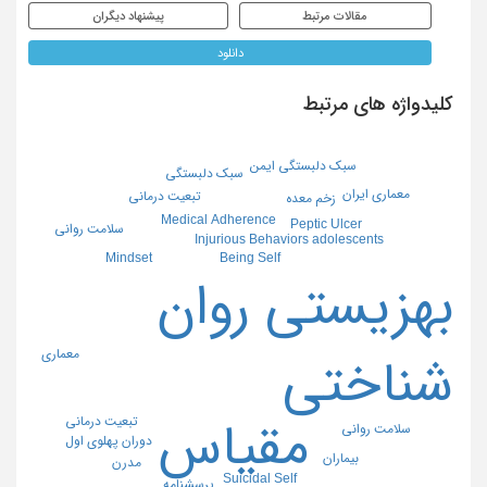
مقالات مرتبط
پیشنهاد دیگران
دانلود
کلیدواژه های مرتبط
سبک دلبستگی ایمن
سبک دلبستگی
معماری ایران
تبعیت درمانی
زخم معده
Medical Adherence
Peptic Ulcer
سلامت روانی
Injurious Behaviors adolescents
Mindset
Being Self
بهزیستی روان
معماری
شناختی
تبعیت درمانی
مقیاس
سلامت روانی
دوران پهلوی اول
بیماران
مدرن
Suicidal Self
پرسشنامه