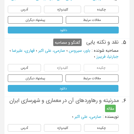
چکیده
کلیدواژه
آدرس
مقالات مرتبط
پیشنهاد دیگران
دانلود
نقد و نکته یابی
5.
گفتگو و مصاحبه
مصاحبه شونده
:
باور، سیروس
؛
صارمی، علی اکبر
؛
قهاری، علیرضا
؛
جبارنیا، فریبرز
؛
چکیده
کلیدواژه
آدرس
مقالات مرتبط
پیشنهاد دیگران
دانلود
مدرنیته و رهاوردهای آن در معماری و شهرسازی ایران
6.
مقاله
نویسنده
:
صارمی، علی اکبر
؛
چکیده
کلیدواژه
آدرس