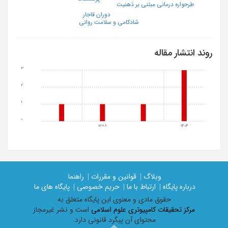
طرحواره درمانی مبتنی بر ذهنیت
دوران قاجار
شادکامی و سلامت روانی
روند انتشار مقاله
3
2
1
0
1388
1404
وبلاگ |
قوانین و مقررات |
راهنما
درباره پایگاه |
ارتباط با ما |
حریم خصوصی |
پایگاه های ما
حقوق مادی و معنوی اين پايگاه متعلق به
مرکز تحقیقات کامپیوتری علوم اسلامی
است و نشر غیرمجاز
محتوای آن پیگرد قانونی دارد.