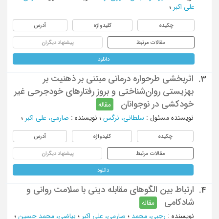
علی اکبر
؛
چکیده
کلیدواژه
آدرس
مقالات مرتبط
پیشنهاد دیگران
دانلود
اثربخشی طرحواره درمانی مبتنی بر ذهنیت بر
3.
بهزیستی روان‌شناختی و بروز رفتارهای خودجرحی غیر
خودکشی در نوجوانان
مقاله
نویسنده مسئول
:
سلطانی، نرگس
؛
نویسنده
:
صارمی، علی اکبر
؛
چکیده
کلیدواژه
آدرس
مقالات مرتبط
پیشنهاد دیگران
دانلود
ارتباط بین الگوهای مقابله دینی با سلامت روانی و
4.
شادکامی
مقاله
نویسنده
:
رجبی، محمد
؛
صارمی، علی اکبر
؛
بیاضی، محمد حسین
؛