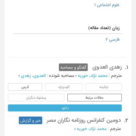
علوم اجتماعی 1
زبان (تعداد مقاله)
فارسی 2
زهدی العدوی
1.
گفتگو و مصاحبه
مترجم
:
محمد نژاد، حوریه
؛
مصاحبه شونده
:
العدوی، زهدی
؛
چکیده
کلیدواژه
آدرس
مقالات مرتبط
پیشنهاد دیگران
دانلود
دومین کنفرانس روزنامه نگاران مصر
2.
خبر و گزارش
مترجم
:
محمد نژاد، حوریه
؛