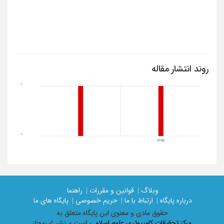
روند انتشار مقاله
1
0
1375
وبلاگ |
قوانین و مقررات |
راهنما
درباره پایگاه |
ارتباط با ما |
حریم خصوصی |
پایگاه های ما
حقوق مادی و معنوی اين پايگاه متعلق به
مرکز تحقیقات کامپیوتری علوم اسلامی
است و نشر غیرمجاز