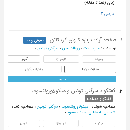
زبان (تعداد مقاله)
فارسی 2
صفحه آزاد: درباره کیهان کاریکاتور
1.
معرفی و نقد
نویسنده
:
جان.ا.لنت
؛
رونالدلیبین
؛
سرگئی تونین
؛
چکیده
کلیدواژه
آدرس
مقالات مرتبط
پیشنهاد دیگران
دانلود
گفتگو با سرگئی تونین و میکولاورونتسوف
2.
گفتگو و مصاحبه
مصاحبه شونده
:
میکولاورونتسوف
؛
سرگئی تونین
؛
مصاحبه کننده
:
شجاعی طباطبایی، سید مسعود
؛
چکیده
کلیدواژه
آدرس