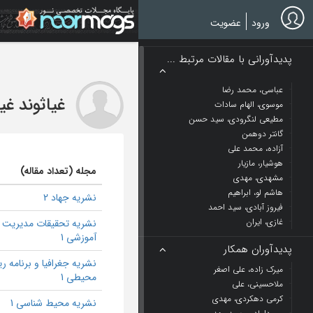
Ski
t
ورود
عضویت
mai
conten
پدیدآورانی با مقالات مرتبط ...
عباسی، محمد رضا
غیاثوند غی
موسوی، الهام سادات
مطیعی لنگرودی، سید حسن
گانتر دوهمن
آزاده، محمد علی
هوشیار، مازیار
مجله (تعداد مقاله)
مشهدی، مهدی
هاشم لو، ابراهیم
نشریه جهاد 2
فیروز آبادی، سید احمد
غازی، ایران
نشریه تحقیقات مدیریت
آموزشی 1
پدیدآوران همکار
نشریه جغرافیا و برنامه ر
میرک زاده، علی اصغر
محیطی 1
ملاحسینی، علی
کرمی دهکردی، مهدی
نشریه محیط شناسی 1