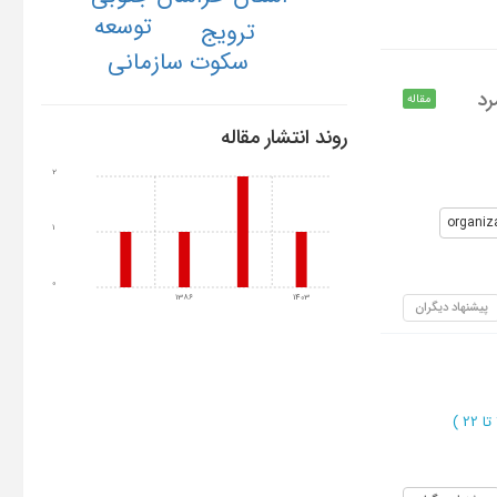
توسعه
ترویج
سکوت سازمانی
رد
مقاله
روند انتشار مقاله
2
organiza
1
0
1386
1403
پیشنهاد دیگران
)