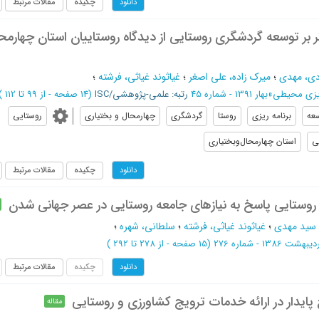
چکیده
مقالات مرتبط
دانلود
 بر توسعه گردشگری روستایی از دیدگاه روستاییان استان چهارمح
دی، مهدی
؛
میرک زاده، علی اصغر
؛
غیاثوند غیاثی، فرشته
؛
 ریزی محیطی
»
بهار 1391 - شماره 45
رتبه: علمی-پژوهشی/ISC
(‎14 صفحه -
از 99 تا 112
)
عه
برنامه ریزی
روستا
گردشگری
چهارمحال و بختیاری
روستایی
ی
استان چهارمحال‌و‌بختیاری
چکیده
مقالات مرتبط
دانلود
روستایی پاسخ به نیازهای جامعه روستایی در عصر جهانی شدن
، سید مهدی
؛
غیاثوند غیاثی، فرشته
؛
سلطانی، شهره
؛
1386 - شماره 276
(‎15 صفحه -
از 278 تا 292
)
چکیده
مقالات مرتبط
دانلود
پایدار در ارائه خدمات ترویج کشاورزی و روستایی
مقاله