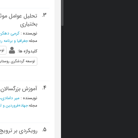
3.
تحلیل عوامل موثر
بختیاری
نویسنده
:
کرمی دهکر
مجله
:
جغرافیا و برنامه
توس
کلیدواژه ها
:
توسعه گردشگری روستای
4.
آموزش بزرگسالان 
نویسنده
:
میر دامادی
مجله
:
جهاد
»
فروردین و اردیبهشت 
5.
رویکردی بر ترویج 