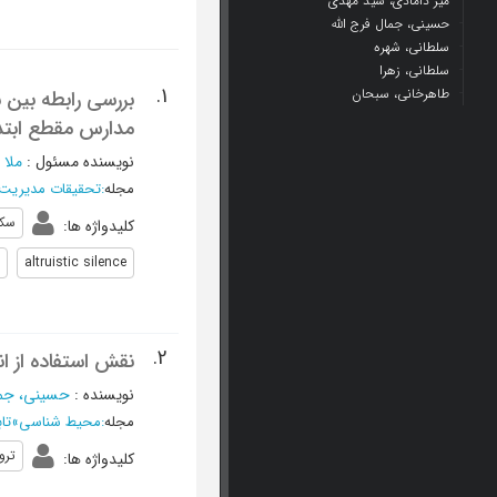
میر دامادی، سید مهدی
حسینی، جمال فرج الله
سلطانی، شهره
سلطانی، زهرا
1.
طاهرخانی، سبحان
بررسی رابطه بین 
مدارس مقطع ابتد
نویسنده مسئول
:
ملا 
مجله
:
تحقیقات مدیریت
سکو
کلیدواژه ها
:
altruistic silence
2.
نقش استفاده از 
نویسنده
:
حسینی، جمال
مجله
:
محیط شناسی
»
تابستان 1
ترو
کلیدواژه ها
: