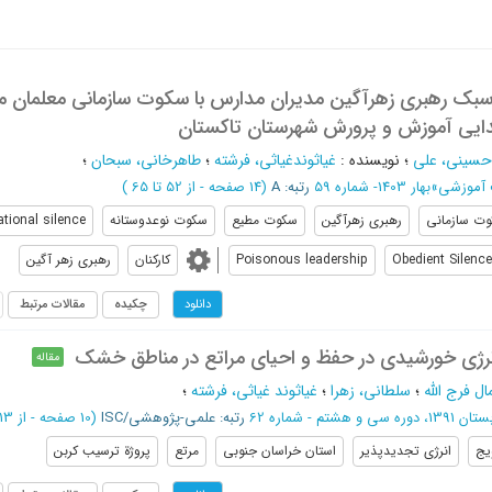
سبک رهبری زهرآگین مدیران مدارس با سکوت سازمانی معلمان م
ایی آموزش و پرورش شهرستان تاکستان
حسینی، علی
؛
نویسنده
:
غیاثوندغیاثی، فرشته
؛
طاهرخانی، سبحان
؛
 آموزشی
»
بهار 1403- شماره 59
رتبه: A
(‎14 صفحه -
از 52 تا 65
)
ت سازمانی
رهبری زهرآگین
سکوت مطیع
سکوت نوعدوستانه
tional silence
Obedient Silence
Poisonous leadership
کارکنان
رهبری زهر آگین
چکیده
مقالات مرتبط
دانلود
انرژی خورشیدی در حفظ و احیای مراتع در مناطق خشک
مقاله
 فرج الله
؛
سلطانی، زهرا
؛
غیاثوند غیاثی، فرشته
؛
139، دوره سی و هشتم - شماره 62
رتبه: علمی-پژوهشی/ISC
(‎10 صفحه -
از 13 تا 22
یج
انرژی تجدیدپذیر
استان خراسان جنوبی
مرتع
پروژة ترسیب کربن