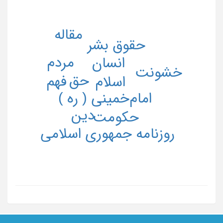
مقاله
حقوق بشر
مردم
انسان
خشونت
حق
فهم
اسلام
امام‌خمینی ( ره )
دین
حکومت
روزنامه جمهوری اسلامی