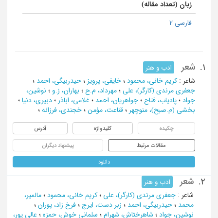
زبان (تعداد مقاله)
فارسی 2
شعر
1.
ادب و هنر
شاعر
:
کریم خانی، محمود
؛
خایفی، پرویز
؛
حیدربیگی، احمد
؛
جعفری مرندی (کارگر)، علی
؛
مهرداد، م.ح
؛
بهاران، ز.و
؛
نوشین،
جواد
؛
پادیاب، فتاح
؛
جواهریان، احمد
؛
غلامی، اباذر
؛
دبیری، دنیا
؛
بخشی (م.صبح)، منوچهر
؛
قناعت، مؤمن
؛
خجندی، فرزانه
؛
چکیده
کلیدواژه
آدرس
مقالات مرتبط
پیشنهاد دیگران
دانلود
شعر
2.
ادب و هنر
شاعر
:
جعفری مرندی (کارگر)، علی
؛
کریم خانی، محمود
؛
مالمیر،
محمد
؛
حیدربیگی، احمد
؛
زبر دست، ایرج
؛
فرخ زاد، پوران
؛
نوشین، جواد
؛
شاهرختاش، شهرام
؛
سلمانی خوش، حمزه
؛
عالی پور،