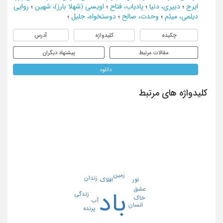
ایرج
؛
دبیری، دنیا
؛
پادیاب، فتاح
؛
اویسی (شهلا بارز)، شهین
؛
روایی
دیلمی، میثم
؛
وحدت، صالح
؛
دوستخواه، جلیل
؛
چکیده
کلیدواژه
آدرس
مقالات مرتبط
پیشنهاد دیگران
دانلود
کلیدواژه های مرتبط
زمین
زندان
نور
افلاک
عشق
باد
زندگی
خاک
آب
انسان
پرنده