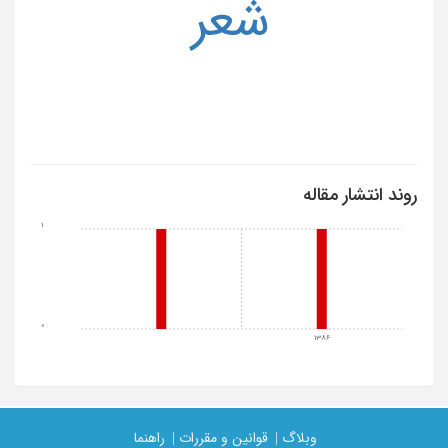
شعر
روند انتشار مقاله
1
0
1386
وبلاگ |
قوانین و مقررات |
راهنما