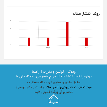
روند انتشار مقاله
3
2
1
0
1398
1401
وبلاگ |
قوانین و مقررات |
راهنما
درباره پایگاه |
ارتباط با ما |
حریم خصوصی |
پایگاه های ما
حقوق مادی و معنوی اين پايگاه متعلق به
مرکز تحقیقات کامپیوتری علوم اسلامی
است و نشر غیرمجاز
محتوای آن پیگرد قانونی دارد.