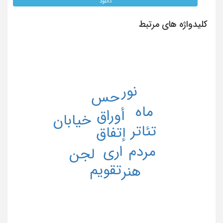
دانلود
کلیدواژه های مرتبط
نور
حس
ماه
أوراق
خیابان
تئاتر
إتفاق
اری
مردم
لجن
تقویم
هنر