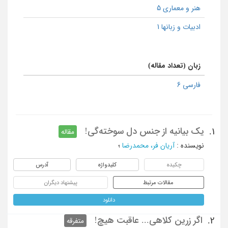
هنر و معماری 5
ادبیات و زبانها 1
زبان (تعداد مقاله)
فارسی 6
یک بیانیه از جنس دل سوخته‌گی!
1.
مقاله
نویسنده
:
آریان فر، محمدرضا
؛
چکیده
کلیدواژه
آدرس
مقالات مرتبط
پیشنهاد دیگران
دانلود
اگر زرین کلاهی... عاقبت هیچ!
2.
متفرقه