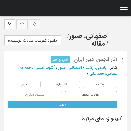
Ski
t
mai
conten
اصفهانی، صبور
/
دانلود فهرست مقالات نویسنده
1 مقاله
آثار انجمن ادبی ایران
1.
ادب و هنر
شاعر
:
یاسمی، رشید
؛
اصفهانی، صبور
؛
آشوب امینی، رحمةالله
؛
عظامی، سید علی
؛
چکیده
کلیدواژه
آدرس
مقالات مرتبط
پیشنهاد دیگران
دانلود
کلیدواژه های مرتبط