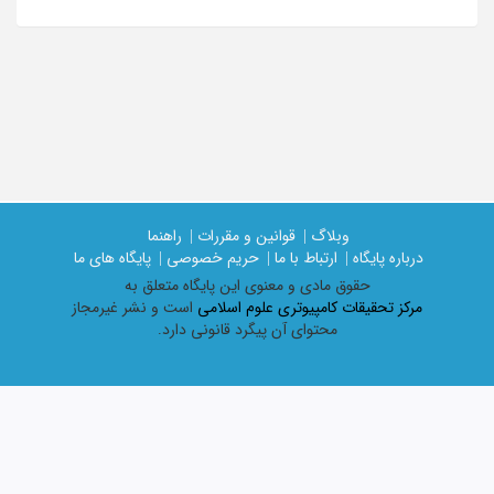
وبلاگ |
قوانین و مقررات |
راهنما
درباره پایگاه |
ارتباط با ما |
حریم خصوصی |
پایگاه های ما
حقوق مادی و معنوی اين پايگاه متعلق به
مرکز تحقیقات کامپیوتری علوم اسلامی
است و نشر غیرمجاز
محتوای آن پیگرد قانونی دارد.