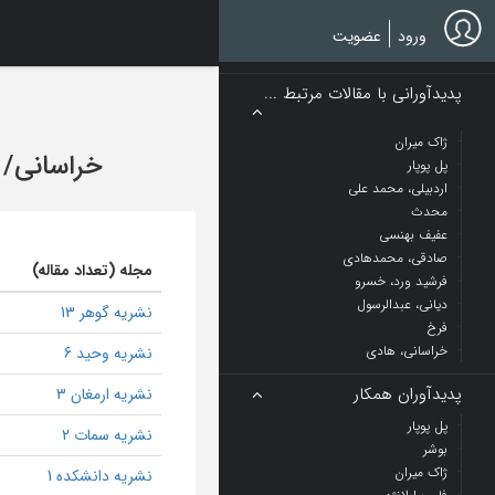
Ski
t
ورود
عضویت
mai
conten
پدیدآورانی با مقالات مرتبط ...
ژاک میران
خراسانی
/
پل پوپار
اردبیلی، محمد علی
محدث
عفیف بهنسی
صادقی، محمدهادی
مجله (تعداد مقاله)
فرشید ورد، خسرو
دیانی، عبدالرسول
نشریه گوهر 13
فرخ
خراسانی، هادی
نشریه وحید 6
پدیدآوران همکار
نشریه ارمغان 3
پل پوپار
نشریه سمات 2
بوشر
ژاک میران
نشریه دانشکده 1