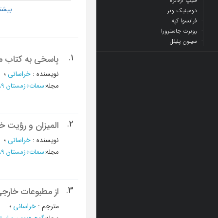
فلیپ ارلانژه
دومینیک ونر
فرانسوا کپه
روبرت جاسترورا
سیلون پلیئل
1.
پاسخی به کتاب مس
نویسنده
:
خراسانی
؛
مجله
:
سمات
»
زمستان 1389 - شماره 4
2.
المیزان و رؤیت خ
نویسنده
:
خراسانی
؛
مجله
:
سمات
»
زمستان 1389 - شماره 4
3.
از مطبوعات خارجی:
مترجم
:
خراسانی
؛