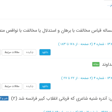
اله قیاس مخالفت با برهان و استدلال یا مخالفت با نواقص من
(‎6 صفحه -
از 178 تا 183
)
چکیده
مقالات مرتبط
دانلود
داوند
مقاله
(‎6 صفحه -
از 22 تا 27
)
چکیده
مقالات مرتبط
دانلود
 آندره شنیه شاعری که قربانی انقلاب کبیر فرانسه شد (2)
خبر و گ