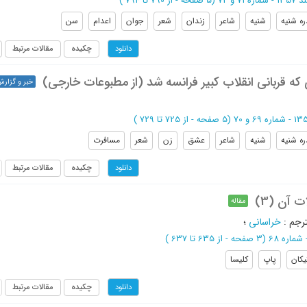
71 و 72
(‎5 صفحه -
از 790 تا 794
)
ره شنیه
شنیه
شاعر
زندان
شعر
جوان
اعدام
سن
چکیده
مقالات مرتبط
دانلود
 که قربانی انقلاب کبیر فرانسه شد (از مطبوعات خارجی)
خبر و گزار
(‎5 صفحه -
از 725 تا 729
)
ره شنیه
شنیه
شاعر
عشق
زن
شعر
مسافرت
چکیده
مقالات مرتبط
دانلود
 آن (3)
مقاله
رجم
:
خراسانی
؛
(‎3 صفحه -
از 635 تا 637
)
یکان
پاپ
کلیسا
چکیده
مقالات مرتبط
دانلود