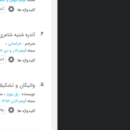
مجله
:
گوهر
»
بهمن و اسفند 1357 - شماره 
آند
کلیدواژه ها
:
4.
آندره شنیه شاعری
مترجم
:
خراسانی
؛
مجله
:
گوهر
»
آذر و دی 1357 - شماره 69 و 70
آند
کلیدواژه ها
:
5.
واتیکان و تشکیلات
نویسنده
:
پل پوپار
؛
مت
مجله
:
گوهر
»
آبان 1357 - شماره 68
وات
کلیدواژه ها
: