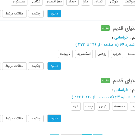
پیوترها
هوش
انسان
مغز
اجداد
مغز انسان
تکامل
سیلیکون
چکیده
مقالات مرتبط
دانلود
نیای قدیم
مقاله
م
:
خراسانی
؛
(‎5 صفحه -
از 319 تا 323
)
سمه
جزیره
رودس
اسکندریه
لابیرنت
چکیده
مقالات مرتبط
دانلود
نیای قدیم
مقاله
م
:
خراسانی
؛
(‎5 صفحه -
از 240 تا 244
)
د
مجسمه
زئوس
چوب
الهه
چکیده
مقالات مرتبط
دانلود