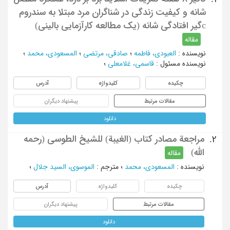
شانه و کیفیت زندگی در شناگران مرد مبتلا به سندروم
cگیر افتادگی شانه (یک مطالعه کارآزمایی بالینی)
مقاله
نویسنده
:
العبودی، فاطمه
؛
صادقی، مرتضی
؛
المسعودی، محمد
؛
نویسنده مسئول
:
قاسمی، غلامعلی
؛
چکیده
کلیدواژه
آدرس
مقالات مرتبط
پیشنهاد دیگران
دانلود
مراجعة مصادر كتاب (الغيبة) للشيخ الطوسي (رحمه
2.
الله)
مقاله
نویسنده
:
المسعودي، محمد
؛
مترجم
:
الموسوي، السيد جلال
؛
چکیده
کلیدواژه
آدرس
مقالات مرتبط
پیشنهاد دیگران
دانلود