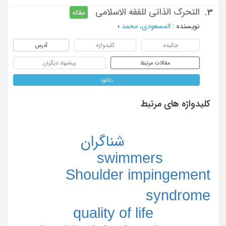
التحرک الذاتی للفقه الاسلامی
3.
مقاله
نویسنده
:
المسعودی، محمد
؛
چکیده
کلیدواژه
آدرس
مقالات مرتبط
پیشنهاد دیگران
دانلود
کلیدواژه های مرتبط
شناگران
swimmers
Shoulder impingement
syndrome
quality of life