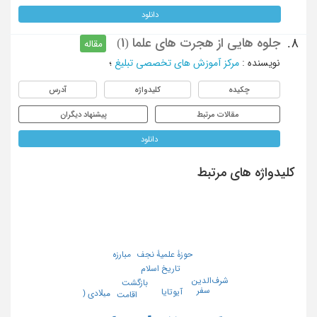
دانلود
جلوه هایی از هجرت های علما (1)
8.
مقاله
نویسنده
:
مرکز آموزش های تخصصی تبلیغ
؛
چکیده
کلیدواژه
آدرس
مقالات مرتبط
پیشنهاد دیگران
دانلود
کلیدواژه های مرتبط
مبارزه
حوزۀ علمیۀ نجف
تاریخ اسلام
شرف‌الدین
بازگشت
سفر
آیوتایا
ﻣﯿﻼدی (
اقامت