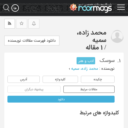
Ski
t
mai
conten
محمد زاده،
سمیه
دانلود فهرست مقالات نویسنده
/
1 مقاله
سوسک
1.
ادب و هنر
نویسنده
:
محمد زاده، سمیه
؛
چکیده
کلیدواژه
آدرس
مقالات مرتبط
پیشنهاد دیگران
دانلود
کلیدواژه های مرتبط