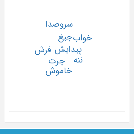
سروصدا
جیغ
خواب
پیدایش
فرش
ننه
چرت
خاموش