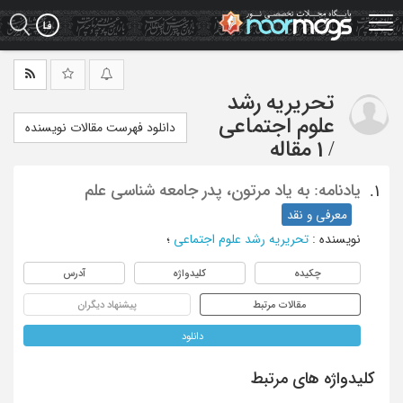
Ski
t
mai
conten
تحریریه رشد
علوم اجتماعی
دانلود فهرست مقالات نویسنده
/
1 مقاله
یادنامه: به یاد مرتون، پدر جامعه شناسی علم
1.
معرفی و نقد
نویسنده
:
تحریریه رشد علوم اجتماعی
؛
چکیده
کلیدواژه
آدرس
مقالات مرتبط
پیشنهاد دیگران
دانلود
کلیدواژه های مرتبط