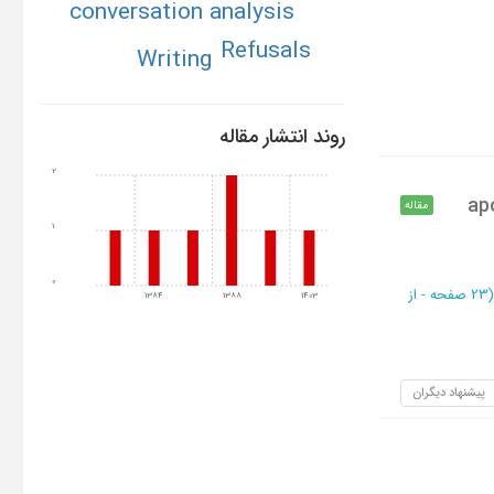
conversation analysis
Refusals
Writing
روند انتشار مقاله
2
ap
مقاله
1
0
(‎23 صفحه -
از
1384
1388
1403
پیشنهاد دیگران