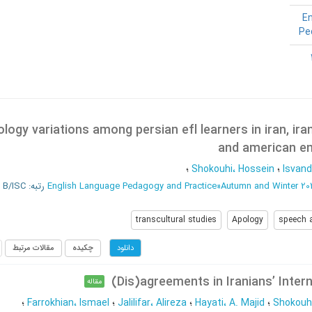
En
Pe
ology variations among persian efl learners in iran, ir
and american en
Isvand
؛
Shokouhi، Hossein
؛
Autumn and Winter 20
»
English Language Pedagogy and Practice
رتبه: B/ISC
transcultural studies
Apology
speech 
چکیده
مقالات مرتبط
دانلود
Dis)agreements in Iranians’ Intern
مقاله
Shokouhi
؛
Hayati، A. Majid
؛
Jalilifar، Alireza
؛
Farrokhian، Ismael
؛