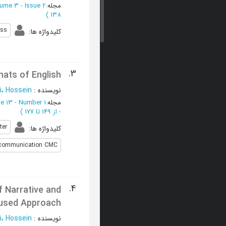
مجله
:
ume 3 - Issue 2
)
138
ess
کلیدواژه ها
:
3.
hats of English
نویسنده
:
، Hossein
مجله
:
e 13 - Number 1
-
از 149 تا 177
)
ter
کلیدواژه ها
:
communication CMC
4.
f Narrative and
cused Approach
نویسنده
:
، Hossein