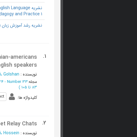
نشریه glish Language
dagogy and Practice 1
نشریه رشد آموزش زبان 1
1.
anian-americans
glish speakers
نویسنده
:
i، Golshan
مجله
:
24 - Number 33
83 تا 105
)
act
کلیدواژه ها
:
2.
et Relay Chats)
نویسنده
:
، Hossein