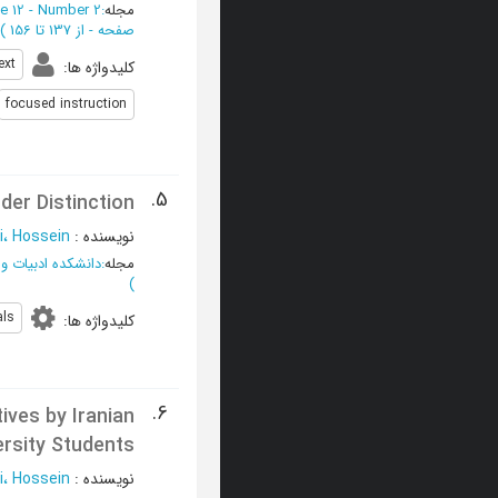
مجله
:
e 12 - Number 2
صفحه -
از 137 تا 156
)
ext
کلیدواژه ها
:
focused instruction
5.
der Distinction
نویسنده
:
، Hossein
مجله
:
دانشکده ادبیات و 
)
als
کلیدواژه ها
:
6.
tives by Iranian
ersity Students
نویسنده
:
، Hossein