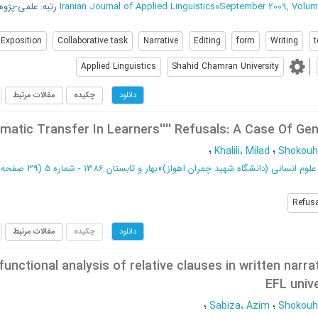
September 2009, Volum
»
Iranian Journal of Applied Linguistics
رتبه: علمی-پژوهش
Exposition
Collaborative task
Narrative
Editing
form
Writing
t
Applied Linguistics
Shahid Chamran University
چکیده
مقالات مرتبط
دانلود
matic Transfer In Learners'''' Refusals: A Case Of Gen
Shokouhi
؛
Khalili، Milad
؛
علوم انسانی (دانشگاه شهید چمران اهواز)
»
بهار و تابستان 1386 - شماره 5
(‎39 صفحه -
Refus
چکیده
مقالات مرتبط
دانلود
functional analysis of relative clauses in written narra
EFL univ
Shokouhi
؛
Sabiza، Azim
؛