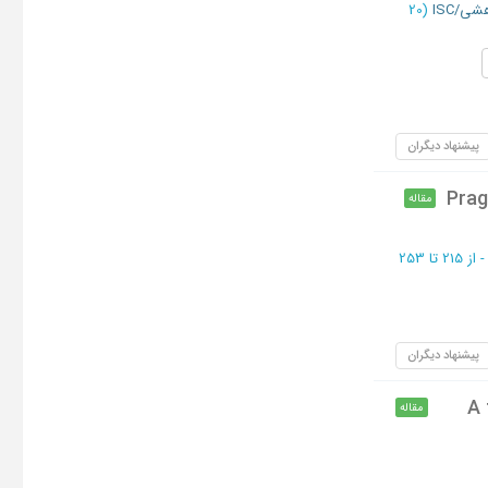
ی/ISC
(‎20
پیشنهاد دیگران
Prag
مقاله
از 215 تا 253
پیشنهاد دیگران
A 
مقاله