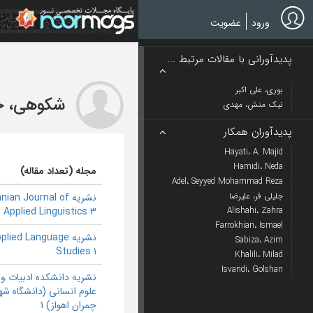
Ski
t
ورود
عضویت
mai
conten
پدیدآورانی با مقالات مرتبط ...
بوری، علی اکبر
شکوهی، 
نیک منش، مهدی
پدیدآوران همکار
Hayati، A. Majid
Hamidi، Neda
مجله (تعداد مقاله)
Adel، Seyyed Mohammad Reza
جلیلی فر، علیرضا
نشریه anian Journal of
Applied Linguistics 3
Alishahi، Zahra
Farrokhian، Ismael
نشریه plied Language
Sabiza، Azim
Studies 1
Khalili، Milad
Isvandi، Golshan
نشریه دانشکده ادبیات و
علوم انسانی (دانشگاه شه
چمران اهواز) 1