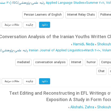
Summer 2011, Vol
»
Applied Language Studies
رتبه: علمی-پژوهشی/ISC
(‎30 صفحه -
Persian Learners of English
Internet Relay Chats
Politen
چکیده
مقالات مرتبط
دانلود
Conversation Analysis of the Iranian Youths Written C
Shokouhi
؛
Hamidi، Neda
؛
March 2010, Volum
»
Iranian Journal of Applied Linguistics
رتبه: علمی-پژوهشی/ISC
mediated
conversation analysis
Internet
humor
Compu
Chat
چکیده
مقالات مرتبط
دانلود
Text Editing and Reconstructing in EFL Writings o
Exposition A Study in Form fo
Shokouhi
؛
Alishahi، Zahra
؛