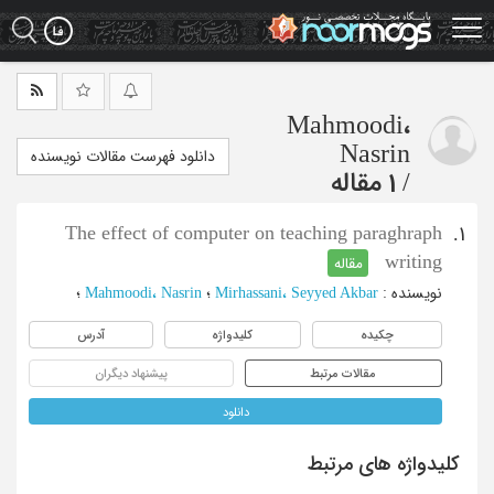
Ski
t
mai
conten
Mahmoodi،
Nasrin
دانلود فهرست مقالات نویسنده
/
1 مقاله
The effect of computer on teaching paraghraph
1.
writing
مقاله
نویسنده
:
Mirhassani، Seyyed Akbar
؛
Mahmoodi، Nasrin
؛
چکیده
کلیدواژه
آدرس
مقالات مرتبط
پیشنهاد دیگران
دانلود
کلیدواژه های مرتبط