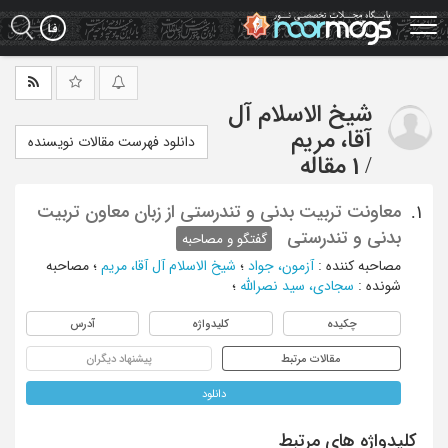
Ski
t
mai
conten
شیخ الاسلام آل
آقا، مریم
دانلود فهرست مقالات نویسنده
/
1 مقاله
معاونت تربیت بدنی و تندرستی از زبان معاون تربیت
1.
بدنی و تندرستی
گفتگو و مصاحبه
مصاحبه کننده
:
آزمون، جواد
؛
شیخ الاسلام آل آقا، مریم
؛
مصاحبه
شونده
:
سجادی، سید نصرالله
؛
چکیده
کلیدواژه
آدرس
مقالات مرتبط
پیشنهاد دیگران
دانلود
کلیدواژه های مرتبط