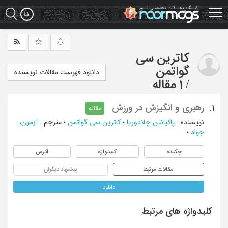
Ski
t
mai
conten
کاترین سی
گواتمن
دانلود فهرست مقالات نویسنده
/
1 مقاله
رهبری و انگیزش در ورزش
1.
مقاله
نویسنده
:
پاکیانتن چلادوریا
؛
کاترین سی گواتمن
؛
مترجم
:
آزمون،
جواد
؛
چکیده
کلیدواژه
آدرس
مقالات مرتبط
پیشنهاد دیگران
دانلود
کلیدواژه های مرتبط