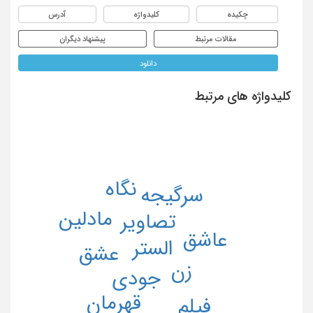
چکیده
کلیدواژه
آدرس
مقالات مرتبط
پیشنهاد دیگران
دانلود
کلیدواژه های مرتبط
نگاه
سرگیجه
مادلین
تصاویر
عاشق
الستر
عشق
زن
جودی
قهرمان
فیلم