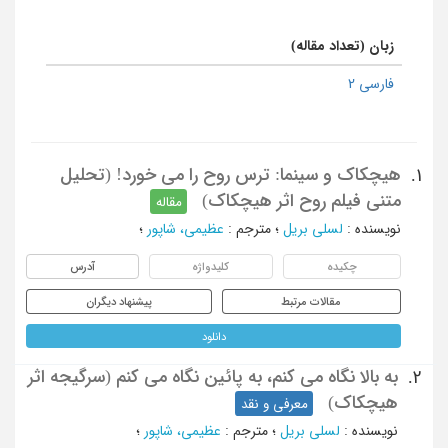
زبان (تعداد مقاله)
فارسی 2
هیچکاک و سینما: ترس روح را می خورد! (تحلیل
1.
متنی فیلم روح اثر هیچکاک)
مقاله
نویسنده
:
لسلی بریل
؛
مترجم
:
عظیمی، شاپور
؛
چکیده
کلیدواژه
آدرس
مقالات مرتبط
پیشنهاد دیگران
دانلود
به بالا نگاه می کنم، به پائین نگاه می کنم (سرگیجه اثر
2.
هیچکاک)
معرفی و نقد
نویسنده
:
لسلی بریل
؛
مترجم
:
عظیمی، شاپور
؛