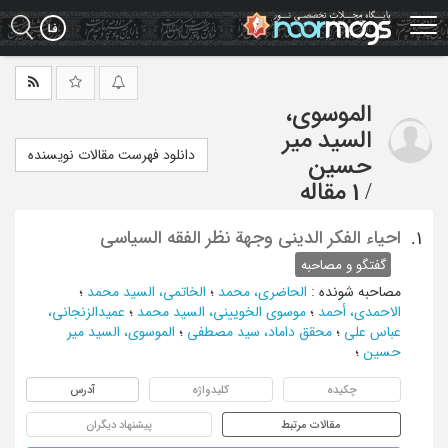
Ski
t
mai
conten
الموسوی،
السید میر
دانلود فهرست مقالات نویسنده
حسین
/
1 مقاله
احیاء الفکر الدینی وجهة نظر الفقه السیاسی
1.
گفتگو و مصاحبه
مصاحبه شونده
:
الحاضری، محمد
؛
الخاتمی، السید محمد
؛
الاحمدی، أحمد
؛
موسوی الخویینی، السید محمد
؛
عمیدالزنجانی،
عباس علی
؛
محقق داماد، سید مصطفی
؛
الموسوی، السید میر
حسین
؛
چکیده
کلیدواژه
آدرس
مقالات مرتبط
پیشنهاد دیگران