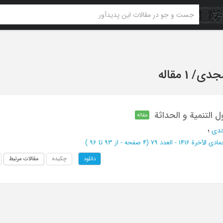
 مجدی
/
1 مقاله
 التنمیة و الحداثة
مقاله
جدی
؛
دی الآخرة 1416 - العدد 79
(‎4 صفحه -
از 93 تا 96
)
چکیده
مقالات مرتبط
دانلود