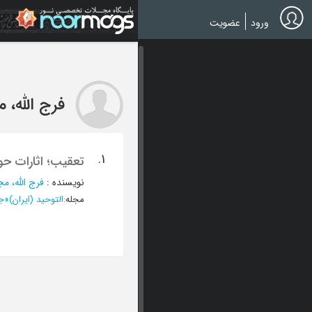
Ski
t
ورود
عضویت
mai
conten
فرج الله،
1.
تعقیب؛ اثارات حول
نویسنده
:
فرج الله، م
مجله
:
التوحید (ایران)
»
جما