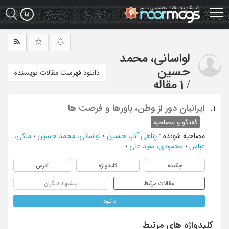
Ski
t
mai
conten
لواسانی، محمد
حسین
دانلود فهرست مقالات نویسنده
/
1 مقاله
ایرانیان دور از وطن، باورها و فرصت ها
1.
گفتگو و مصاحبه
مصاحبه شونده
:
پناهی آذر، حسین
؛
لواسانی، محمد حسین
؛
ملکی،
عباس
؛
محمودی، سید علی
؛
چکیده
کلیدواژه
آدرس
مقالات مرتبط
پیشنهاد دیگران
دانلود
کلیدواژه های مرتبط