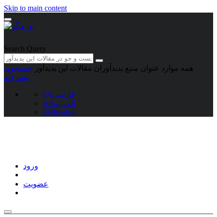
Skip to main content
Search Query
همه موارد
عنوان منبع
پدیدآوران
مقالات این پدیدآور
جستجوی
پیشرفته
فارسی
FA
العربیه
AR
EN
English
ورود
عضویت