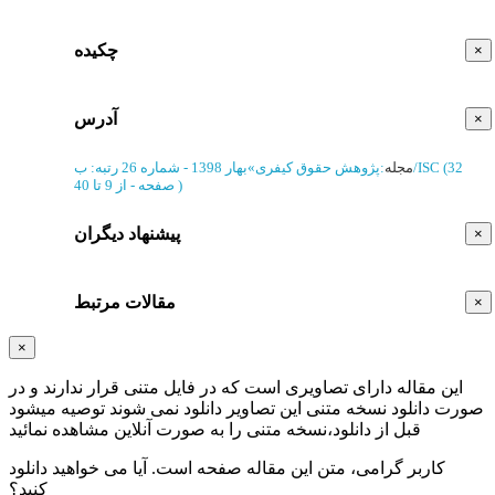
چکیده
×
آدرس
×
(‎32
رتبه: ب/ISC
مجله
:
پژوهش حقوق کیفری
»
بهار 1398 - شماره 26
)
از 9 تا 40
صفحه -
پیشنهاد دیگران
×
مقالات مرتبط
×
×
این مقاله دارای تصاویری است که در فایل متنی قرار ندارند و در
صورت دانلود نسخه متنی این تصاویر دانلود نمی شوند توصیه میشود
قبل از دانلود،نسخه متنی را به صورت آنلاین مشاهده نمائید
کاربر گرامی، متن این مقاله
صفحه است. آیا می خواهید دانلود
کنید؟