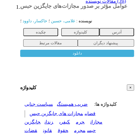
مقالات نویسنده (.ris)
عوامل مؤثر بر صدور مجازات‌های جایگزین حبس
1.
مقاله
نویسنده
:
غلامی، حسین
؛
خاکسار، داوود
؛
آدرس
کلیدواژه
چکیده
پیشنهاد دیگران
مقالات مرتبط
دانلود
کلیدواژه
×
کلیدواژه ها
:
ضریب همبستگی
سیاست جنایی
قضایی
مجازات های جایگزین حبس
مجازات
جرم
کیفری
زندان
جایگزین
حبس
مجرم
حقوق
قانون
قضات