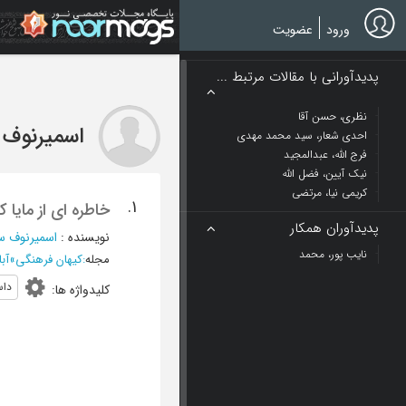
Ski
t
ورود
عضویت
mai
conten
پدیدآورانی با مقالات مرتبط ...
نظری، حسن آقا
اسمیرنوف 
احدی شعار، سید محمد مهدی
فرج الله، عبدالمجید
نیک آیین، فضل الله
کریمی نیا، مرتضی
1.
خاطره ای از مایا
پدیدآوران همکار
نویسنده
:
اسمیرنوف س
نایب پور، محمد
مجله
:
کیهان فرهنگی
»
آبان 1373
داس
کلیدواژه ها
: