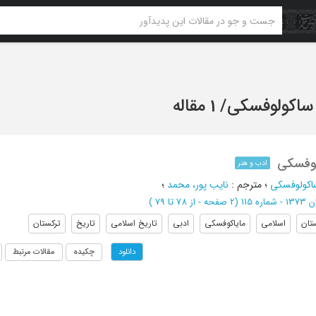
ساکولوفسکی
/
1 مقاله
 کوفسکی
ادب و هنر
اکولوفسکی
؛
مترجم
:
نایب پور، محمد
؛
 - شماره 115
(‎2 صفحه -
از 78 تا 79
)
تان
اسلامی
مایاکوفسکی
ادبی
تاریخ اسلامی
تاریخ
ترکستان
چکیده
مقالات مرتبط
دانلود