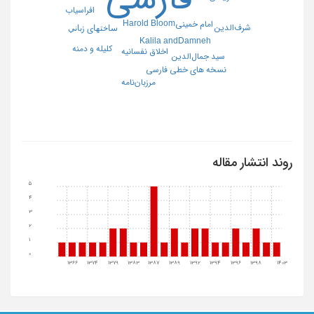
افراسیاب
Harold Bloom
امام خمینی
شرف‌الدین
ﺳﺎﺧﺘﻬﺎي زﺑﺎﻧﻲ
Kalila andDamneh
کلیله و دمنه
اخلاق نفسانیه
سید جمال‌الدین
نسخه های خطی فارسی
مرزبان‌نامه
روند انتشار مقاله
5
4
3
2
1
0
1366
1374
1379
1383
1387
1389
1392
1394
1396
1398
1403