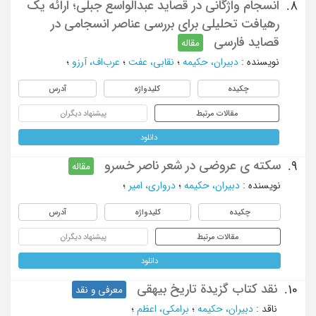
انسجام واژگانی در قصاید عبدالواسع جبلی؛ ارائه یک
8.
رهیافت تحلیلی برای بررسی عناصر انسجامی در
قصاید فارسی
مقاله
نویسنده
:
دبیران، حکیمه
؛
نقابی، عفت
؛
عرب‌اف، آرزو
؛
چکیده
کلیدواژه
آدرس
مقالات مرتبط
پیشنهاد دیگران
دانلود
سکته ی عروضی در شعر ناصر خسرو
9.
مقاله
نویسنده
:
دبیران، حکیمه
؛
درواری، امیر
؛
چکیده
کلیدواژه
آدرس
مقالات مرتبط
پیشنهاد دیگران
دانلود
نقد کتاب گزیدة تاریخ بیهقی
10.
معرفی و نقد
ناقد
:
دبیران، حکیمه
؛
برامکی، اعظم
؛