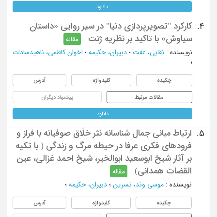
دانلود
کارکرد "تصویرپردازی دنیا" در سیر روایی «داستان
4.
سیاوش» با تاکید بر نظریه ژنت
مقاله
نویسنده
:
نقابی، عفت
؛
دبیران، حکیمه
؛
اخوان کاظمی، ناهیدسادات
؛
چکیده
کلیدواژه
آدرس
مقالات مرتبط
پیشنهاد دیگران
دانلود
ارتباط مبانی جمال شناسانه نثر خلّاق صوفیانه با فراز و
5.
فرودهای فکری عرفا در حیطه مرگ و زندگی ( با تکیه
بر آثار شیخ ابوسعید ابوالخیر، شیخ احمد غزالی، عین
القضات همدانی)
مقاله
نویسنده
:
موسی وند، نسرین
؛
دبیران، حکیمه
؛
چکیده
کلیدواژه
آدرس