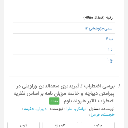
رتبه (تعداد مقاله)
علمی-پژوهشی 12
ب 2
د 1
ج 1
بررسی اضطراب تاثیرپذیری سعدالدین وراوینی در
1.
پیرامتن دیباچه و خاتمه مرزبان نامه بر اساس نظریه
اضطراب تاثیر هارولد بلوم
مقاله
نویسنده مسئول
:
برامکی، سارا
؛
نویسنده
:
دبیران، حکیمه
؛
خجسته، فرامرز
؛
چکیده
کلیدواژه
آدرس