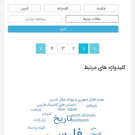
چکیده
کلیدواژه
آدرس
مقالات مرتبط
پیشنهاد دیگران
دانلود
4
3
2
1
کلیدواژه های مرتبط
علامه اقبال لاهوری و مولانا جلال الدین
داستان های کلاسیک فارسی
شبه‌قاره
شناخت
Vase’ Jabali
ادبیات
تاریخ
porch of crown
ژرار ژانت
pantheism
فارسی
کلیله و دمنه
متن
آفرینش