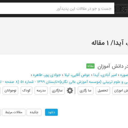
 آيدا
/
1 مقاله
ر دانش آموزان
مقاله
صوره
؛
امير آبادي، آيدا
؛
عوض آقايي، ليلا
؛
جوادي پور، طاهره
؛
ی و علوم تربیتی (موسسه آموزش عالی نگاره)
»
تابستان 1399 - شماره 51
(‎8 صفحه -
از 187 ت
ش اموزان
تحصیل
سا زگاری
سازگاری
مدرسه
کودک
نوجوانان
چکیده
مقالات مرتبط
دانلود