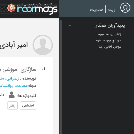
Ski
t
ورود
عضویت
mai
conten
پدیدآوران همکار
زعفراني، منصوره
جوادي پور، طاهره
امير آبادي،
عوض آقايي، ليلا
1.
سازگاری آموزشی د
نویسنده
:
زعفراني، من
مجله
:
مطالعات روانشناس
دان
کلیدواژه ها
:
اجتماعی
رفتار