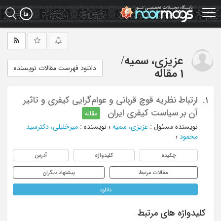
Ski
t
mai
conten
عزیزی، سمیه
/
دانلود فهرست مقالات نویسنده
1 مقاله
ارتباط نظریه قوچ قربانی و عوام‌گرایی کیفری و تاثیر
1.
آن بر سیاست کیفری ایران
مقاله
نویسنده مسئول
:
عزیزی، سمیه
؛
نویسنده
:
میرخلیلی، دکترسید
محمود
؛
چکیده
کلیدواژه
آدرس
مقالات مرتبط
پیشنهاد دیگران
دانلود
کلیدواژه های مرتبط