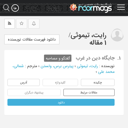
Ski
t
mai
conten
رایت، تیموثی
/
دانلود فهرست مقالات نویسنده
1 مقاله
جایگاه دین در غرب
1.
گفتگو و مصاحبه
نویسنده
:
رایت، تیموثی
؛
پیترس برس، ولستن
؛
مترجم
:
شمالی،
محمد علی
؛
چکیده
کلیدواژه
آدرس
مقالات مرتبط
پیشنهاد دیگران
دانلود