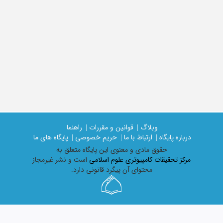
وبلاگ |
قوانین و مقررات |
راهنما
درباره پایگاه |
ارتباط با ما |
حریم خصوصی |
پایگاه های ما
حقوق مادی و معنوی اين پايگاه متعلق به
مرکز تحقیقات کامپیوتری علوم اسلامی
است و نشر غیرمجاز
محتوای آن پیگرد قانونی دارد.