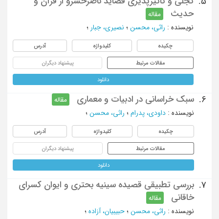
تجلی و تاثیرپذیری قصاید ناصرخسرو از قرآن و
5.
حدیث
مقاله
نویسنده
:
راثي، محسن
؛
نصیری، جبار
؛
چکیده
کلیدواژه
آدرس
مقالات مرتبط
پیشنهاد دیگران
دانلود
سبک خراسانی در ادبیات و معماری
6.
مقاله
نویسنده
:
داودي، پدرام
؛
راثي، محسن
؛
چکیده
کلیدواژه
آدرس
مقالات مرتبط
پیشنهاد دیگران
دانلود
بررسی تطبیقی قصیده سینیه بحتری و ایوان کسرای
7.
خاقانی
مقاله
نویسنده
:
راثی، محسن
؛
حبیبیان، آزاده
؛