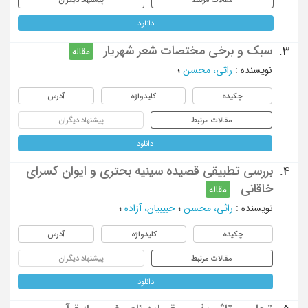
دانلود
سبک و برخی مختصات شعر شهریار
3.
مقاله
نویسنده
:
راثی، محسن
؛
چکیده
کلیدواژه
آدرس
مقالات مرتبط
پیشنهاد دیگران
دانلود
بررسی تطبیقی قصیده سینیه بحتری و ایوان کسرای
4.
خاقانی
مقاله
نویسنده
:
راثي، محسن
؛
حبيبيان، آزاده
؛
چکیده
کلیدواژه
آدرس
مقالات مرتبط
پیشنهاد دیگران
دانلود