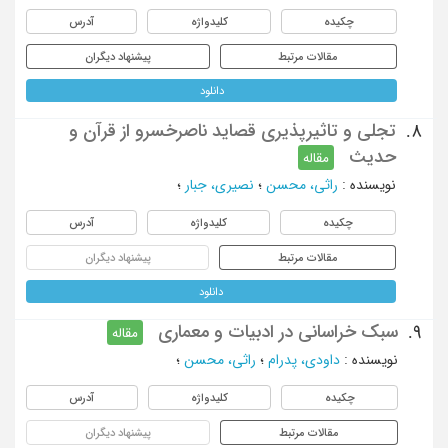
چکیده
کلیدواژه
آدرس
مقالات مرتبط
پیشنهاد دیگران
دانلود
تجلی و تاثیرپذیری قصاید ناصرخسرو از قرآن و
8.
حدیث
مقاله
نویسنده
:
راثی، محسن
؛
نصیری، جبار
؛
چکیده
کلیدواژه
آدرس
مقالات مرتبط
پیشنهاد دیگران
دانلود
سبک خراسانی در ادبیات و معماری
9.
مقاله
نویسنده
:
داودی، پدرام
؛
راثی، محسن
؛
چکیده
کلیدواژه
آدرس
مقالات مرتبط
پیشنهاد دیگران