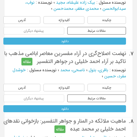
نویسنده مسئول
:
بیک زاده علیشاه، مجید
؛
نویسنده
:
نواب،
سیدابوالحسن
؛
محمدی مظفر، محمدحسن
؛
چکیده
کلیدواژه
آدرس
مقالات مرتبط
پیشنهاد دیگران
دانلود
نهضت اصلاح‌گری در آراء مفسرین معاصر اباضی مذهب با
7.
تاکید بر آراء احمد خلیلی در جواهر التفسیر
مقاله
نویسنده
:
باقری، بتول
؛
ناصحی، محمد
؛
نویسنده مسئول
:
خوشدل
مفرد، حسین
؛
چکیده
کلیدواژه
آدرس
مقالات مرتبط
پیشنهاد دیگران
دانلود
ماهیت ملائکه در المنار و جواهر التفسیر: بازخوانی نقدهای
8.
احمد خلیلی بر محمد عبده
مقاله