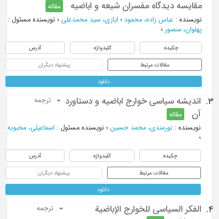
مقایسه دیدگاه مفسران شیعه و اباضیه
مقاله
نویسنده
:
عباس زاده، محمود
؛
ایازی، سید محمدعلی
؛
نویسنده مسئول
:
پهلوان، منصور
؛
چکیده
کلیدواژه
آدرس
مقالات مرتبط
پیشنهاد دیگران
دانلود
اندیشه سیاسی خوارج اباضیه و دستاورد
3.
ترجمه
آن
مقاله
نویسنده
:
نورمندی، محمد حسین
؛
نویسنده مسئول
:
اسماعیلی، محبوبه
؛
چکیده
کلیدواژه
آدرس
مقالات مرتبط
پیشنهاد دیگران
دانلود
الفكر السياسي للخوارج الإباضية
4.
ترجمه