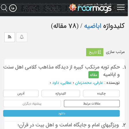
Ski
t
mai
conten
کلیدواژه
اباضیه
‏/ (78 مقاله)
مرتب سازی
تاریخ
حکم توبه مرتکب کبیره از دیدگاه مذاهب کلامی اهل سنت
1.
و اباضیه
مقاله
نویسنده
:
عارفی، محمدزمان
؛
عطایی، داود
؛
چکیده
کلیدواژه
آدرس
مقالات مرتبط
پیشنهاد دیگران
دانلود
ویژگیهای امام و جایگاه امامت و اهل بیت در قرآن؛
2.