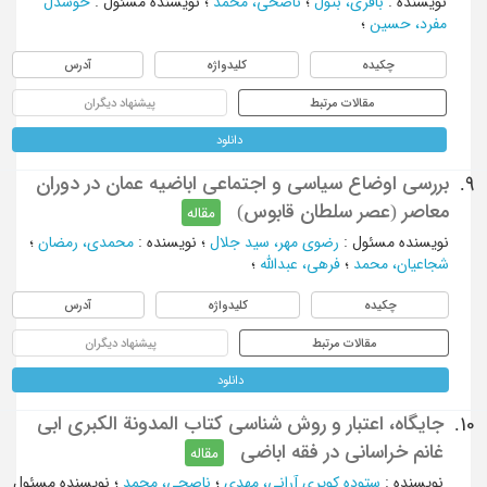
نویسنده
:
باقری، بتول
؛
ناصحی، محمد
؛
نویسنده مسئول
:
خوشدل
مفرد، حسین
؛
چکیده
کلیدواژه
آدرس
مقالات مرتبط
پیشنهاد دیگران
دانلود
بررسی اوضاع سیاسی و اجتماعی اباضیه عمان در دوران
9.
معاصر (عصر سلطان قابوس)
مقاله
نویسنده مسئول
:
رضوی مهر، سید جلال
؛
نویسنده
:
محمدی، رمضان
؛
شجاعیان، محمد
؛
فرهی، عبدالله
؛
چکیده
کلیدواژه
آدرس
مقالات مرتبط
پیشنهاد دیگران
دانلود
جایگاه، اعتبار و روش شناسی کتاب المدونة الکبرى ابی
10.
غانم خراسانی در فقه اباضی
مقاله
نویسنده
:
ستوده کویری آرانی، مهدی
؛
ناصحی، محمد
؛
نویسنده مسئول