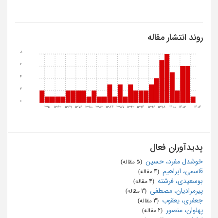
روند انتشار مقاله
8
6
4
2
0
1310
1362
1369
1376
1380
1382
1384
1387
1392
1394
1396
1398
1400
1402
1404
پدیدآوران فعال
خوشدل مفرد، حسین
‏ (5 مقاله)
قاسمی، ابراهیم
‏ (4 مقاله)
بوسعیدی، فرشته
‏ (4 مقاله)
پیرمرادیان، مصطفی
‏ (3 مقاله)
جعفری، یعقوب
‏ (3 مقاله)
پهلوان، منصور
‏ (2 مقاله)