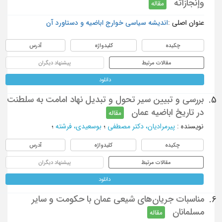
وإنجازاته
مقاله
عنوان اصلی :
اندیشه سیاسی خوارج اباضیه و دستاورد آن
چکیده
کلیدواژه
آدرس
مقالات مرتبط
پیشنهاد دیگران
دانلود
بررسی و تبیین سیر تحول و تبدیل نهاد امامت به سلطنت
5.
در تاریخ اباضیه عمان
مقاله
نویسنده
:
پیرمرادیان، دکتر مصطفی
؛
بوسعیدی، فرشته
؛
چکیده
کلیدواژه
آدرس
مقالات مرتبط
پیشنهاد دیگران
دانلود
مناسبات جریان‌های شیعی عمان با حکومت و سایر
6.
مسلمانان
مقاله