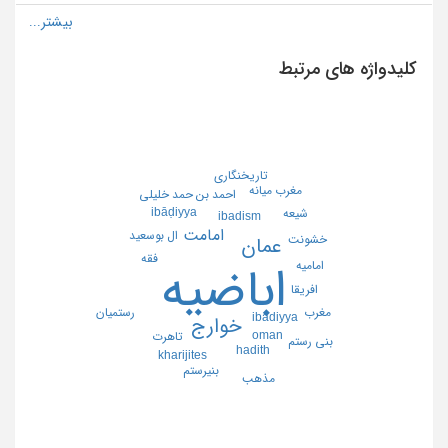
کلیدواژه های مرتبط
تاريخنگاري
مغرب ميانه
احمد بن حمد خليلي
ibāḍiyya
شيعه
ibadism
امامت
ال بوسعيد
خشونت
عمان
فقه
اماميه
اباضيه
افريقا
مغرب
رستميان
ibadiyya
خوارج
oman
تاهرت
بني رستم
hadith
kharijites
بنيرستم
مذهب