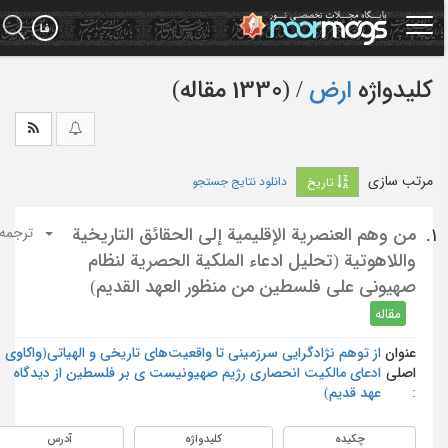
Ski
t
mai
conten
کلیدواژه
ارض
‏/ (1330 مقاله)
مرتب سازی
دانلود نتایج جستجو
تاریخ
من وهم العنصرية الإقليمية إلى الحقائق التاريخية
1.
ترجمه
واللاهوتية (تحليل ادعاء الملكية الحصرية لنظام
صهيوني على فلسطين من منظور العهد القديم)
مقاله
عنوان
از توهم نژادگرایی سرزمینی تا واقعیت‌های تاریخی و الهیاتی(واکاوی
اصلی
ادعای مالکیت انحصاری رژیم صهیونیست ی بر فلسطین از دیدگاه
:
عهد قدیم)
چکیده
کلیدواژه
آدرس