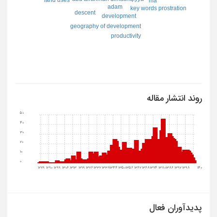
māʾ
adam
key words prostration
descent
development
geography of development
productivity
روند انتشار مقاله
50
40
30
20
10
0
1279
1290
1299
1306
1313
1319
1326
1332
1338
1344
1350
1356
1362
1368
1374
1380
1386
1392
1398
1404
پدیدآوران فعال