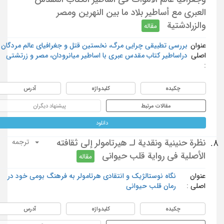
العبري مع أساطير بلاد ما بين النهرين ومصر
والزرادشتية
مقاله
عنوان
بررسی تطبیقی چرایی مرگ، نخستین قتل و جغرافیای عالم مردگان
اصلی
دراساطیر کتاب مقدس عبری با اساطیر میانرودان، مصر و زرتشتی‌
:
چکیده
کلیدواژه
آدرس
مقالات مرتبط
پیشنهاد دیگران
دانلود
نظرة حنينية ونقدية لـ هيرتامولر إلى ثقافته
8.
ترجمه
الأصلية في رواية قلب حيواني
مقاله
عنوان
نگاه نوستالژیک و انتقادی هرتامولر به فرهنگ بومی خود در
اصلی :
رمان قلب حیوانی
چکیده
کلیدواژه
آدرس