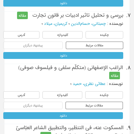
دانلود
بررسی و تحلیل تاثیر ادبیات بر قانون تجارت
7.
مقاله
نویسنده
:
چمبتانی، حسام‌الدین
؛
کریمیان، میلاد
؛
چکیده
کلیدواژه
آدرس
مقالات مرتبط
پیشنهاد دیگران
دانلود
الراغب الإصفهاني (متکلّم سلفي و فیلسوف صوفي)
8.
مقاله
نویسنده
:
عطائي نظري، حمید
؛
چکیده
کلیدواژه
آدرس
مقالات مرتبط
پیشنهاد دیگران
دانلود
المسکوت عنه، فی التنظیر، والتطبیق الشاعر العبّاسیّ
9.