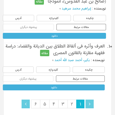
(صالح بن عبد القدّوس)، انموذجا
مقاله
نویسنده
:
إبراهیم محمد سرهید
؛
چکیده
کلیدواژه
آدرس
مقالات مرتبط
پیشنهاد دیگران
دانلود
العرف وأثره في ألفاظ الطلاق بين الديانة والقضاء: دراسة
10.
فقهية مقارنة بالقانون المصري
مقاله
نویسنده
:
بكير، أحمد صبد الله أحمد
؛
چکیده
کلیدواژه
آدرس
مقالات مرتبط
پیشنهاد دیگران
دانلود
6
5
4
3
2
1