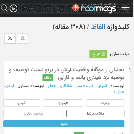
Ski
t
mai
conten
کلیدواژه
الفاظ
‏/ (308 مقاله)
مرتب سازی
تاریخ
تحلیلی از دوگانۀ واقعیت/ارزش در پرتو نسبت توصیف و
1.
توصیه نزد هیلاری پاتنم و فارابی
مقاله
نویسنده
:
اشرفیان فر، محسن
؛
شانظری، جعفر
؛
نویسنده مسئول
:
ایزدی،
جنان
؛
چکیده
کلیدواژه
آدرس
مقالات مرتبط
پیشنهاد دیگران
دانلود