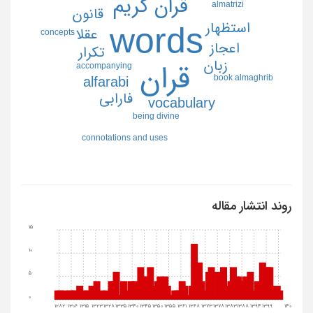
قران كريم
almatrizi
قانون
استظهار
words
عقلا
concepts
اعجاز
تكرار
زبان
قران
accompanying
book almaghrib
alfarabi
فارابي
vocabulary
being divine
connotations and uses
روند انتشار مقاله
15
10
5
0
1282
1306
1315
1323
1328
1335
1340
1345
1350
1355
1361
1368
1373
1378
1383
1388
1394
1399
1404