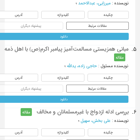
نویسنده
:
میرزایی، عبدالاحمد
؛
چکیده
کلیدواژه
آدرس
مقالات مرتبط
پیشنهاد دیگران
دانلود
مبانی همزیستی مسالمت‌آمیز پیامبر اکرم(ص) با اهل ذمه
5.
مقاله
نویسنده مسئول
:
حاجی زاده، یدالله
؛
چکیده
کلیدواژه
آدرس
مقالات مرتبط
پیشنهاد دیگران
دانلود
بررسی ادله ازدواج با غیرمسلمانان و مخالف
6.
مقاله
نویسنده
:
علی بخش، سهیل
؛
چکیده
کلیدواژه
آدرس