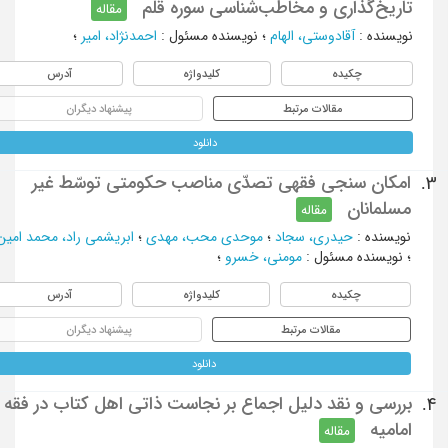
تاریخ‌گذاری و مخاطب‌شناسی سوره قلم
مقاله
نویسنده
:
آقادوستی، الهام
؛
نویسنده مسئول
:
احمدنژاد، امیر
؛
چکیده
کلیدواژه
آدرس
مقالات مرتبط
پیشنهاد دیگران
دانلود
امکان سنجی فقهی تصدّی مناصب حکومتی توسّط غیر
3.
مسلمانان
مقاله
نویسنده
:
حیدری، سجاد
؛
موحدی محب، مهدی
؛
ابریشمی راد، محمد امین
؛
نویسنده مسئول
:
مومنی، خسرو
؛
چکیده
کلیدواژه
آدرس
مقالات مرتبط
پیشنهاد دیگران
دانلود
بررسی و نقد دلیل اجماع بر نجاست ذاتی اهل کتاب در فقه
4.
امامیه
مقاله