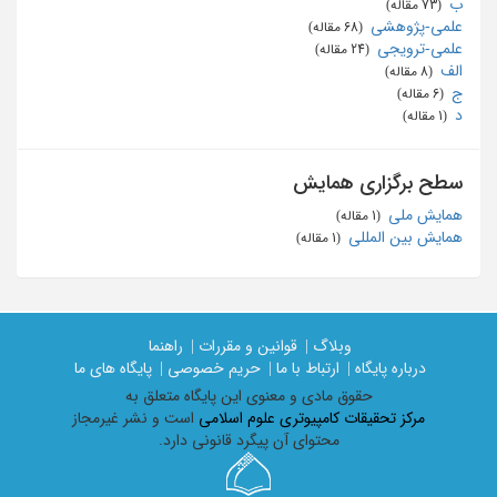
ب
‏ (73 مقاله)
علمی-پژوهشی
‏ (68 مقاله)
علمی-ترویجی
‏ (24 مقاله)
الف
‏ (8 مقاله)
ج
‏ (6 مقاله)
د
‏ (1 مقاله)
سطح برگزاری همایش
همایش ملی
‏ (1 مقاله)
همایش بین المللی
‏ (1 مقاله)
وبلاگ |
قوانین و مقررات |
راهنما
درباره پایگاه |
ارتباط با ما |
حریم خصوصی |
پایگاه های ما
حقوق مادی و معنوی اين پايگاه متعلق به
مرکز تحقیقات کامپیوتری علوم اسلامی
است و نشر غیرمجاز
محتوای آن پیگرد قانونی دارد.