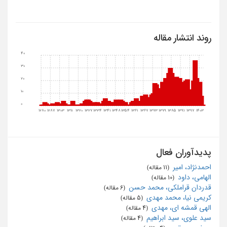
روند انتشار مقاله
40
30
20
10
0
1280
1287
1303
1311
1320
1327
1334
1341
1348
1354
1361
1367
1373
1379
1385
1391
1397
1403
پدیدآوران فعال
احمدنژاد، امیر
‏ (11 مقاله)
الهامی، داود
‏ (10 مقاله)
قدردان قراملکی، محمد حسن
‏ (6 مقاله)
کریمی نیا، محمد مهدی
‏ (5 مقاله)
الهی قمشه ای، مهدی
‏ (4 مقاله)
سید علوی، سید ابراهیم
‏ (4 مقاله)