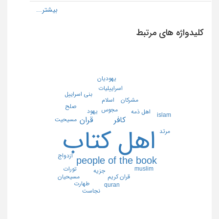
کلیدواژه های مرتبط
يهوديان
اسراييليات
بني اسراييل
مشركان
اسلام
صلح
مجوس
يهود
اهل ذمه
islam
كافر
قران
مسيحيت
اهل كتاب
مرتد
ازدواج
people of the book
muslim
تورات
جزيه
مسيحيان
قران كريم
طهارت
quran
نجاست