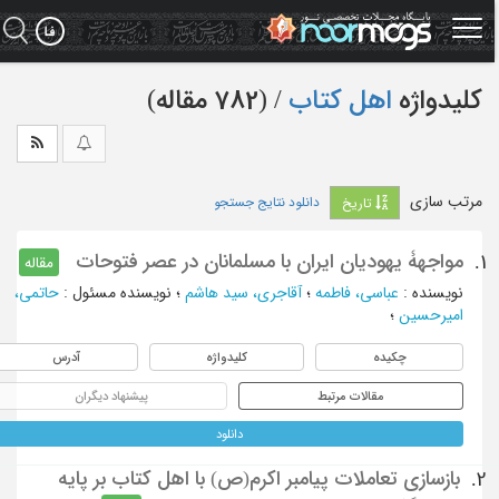
Ski
t
mai
conten
کلیدواژه
اهل کتاب
‏/ (782 مقاله)
مرتب سازی
دانلود نتایج جستجو
تاریخ
مواجهۀ یهودیان ایران با مسلمانان در عصر فتوحات
1.
مقاله
نویسنده
:
عباسی، فاطمه
؛
آقاجری، سید هاشم
؛
نویسنده مسئول
:
حاتمی،
امیرحسین
؛
چکیده
کلیدواژه
آدرس
مقالات مرتبط
پیشنهاد دیگران
دانلود
بازسازی تعاملات پیامبر اکرم(ص) با اهل کتاب بر پایه
2.