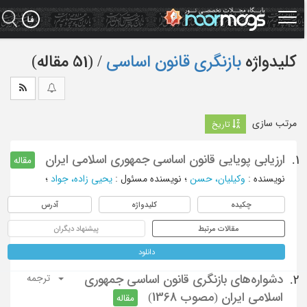
Ski
t
mai
conten
کلیدواژه
بازنگری قانون اساسی
‏/ (51 مقاله)
مرتب سازی
تاریخ
ارزیابی پویایی قانون اساسی جمهوری اسلامی ایران
1.
مقاله
نویسنده
:
وکیلیان، حسن
؛
نویسنده مسئول
:
یحیی زاده، جواد
؛
چکیده
کلیدواژه
آدرس
مقالات مرتبط
پیشنهاد دیگران
دانلود
دشواره‌های‌ بازنگری قانون اساسی جمهوری
2.
ترجمه
اسلامی ایران (مصوب 1368)
مقاله