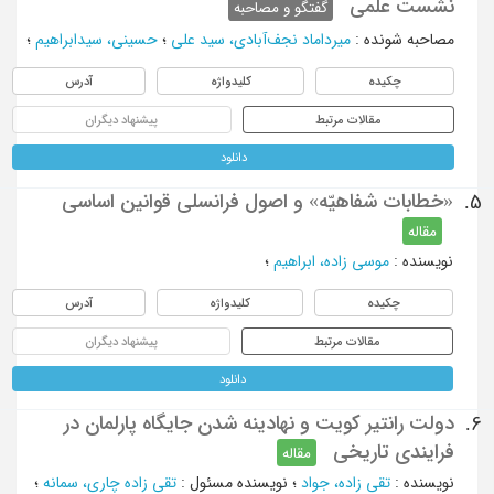
نشست علمی
گفتگو و مصاحبه
مصاحبه شونده
:
میرداماد نجف‌آبادی، سید علی
؛
حسینی، سیدابراهیم
؛
چکیده
کلیدواژه
آدرس
مقالات مرتبط
پیشنهاد دیگران
دانلود
«خطابات شفاهیّه» و اصول فرانسلی قوانین اساسی
5.
مقاله
نویسنده
:
موسی زاده، ابراهیم
؛
چکیده
کلیدواژه
آدرس
مقالات مرتبط
پیشنهاد دیگران
دانلود
دولت رانتیر کویت و نهادینه شدن جایگاه پارلمان در
6.
فرایندی تاریخی
مقاله
نویسنده
:
تقی زاده، جواد
؛
نویسنده مسئول
:
تقی زاده چاری، سمانه
؛