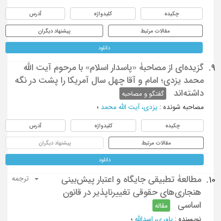
چکیده
کلیدواژه
آدرس
مقالات مرتبط
پیشنهاد دیگران
دانلود
گزیده‌ای از مصاحبۀ «پاسدار اسلام» با مرحوم آیت الله
9.
محمد یزدی؛ امام و آقا چهل سال آمریکا را پشت در نگه
داشته‌اند
گفتگو و مصاحبه
مصاحبه شونده
:
یزدی، آیت الله محمد
؛
چکیده
کلیدواژه
آدرس
مقالات مرتبط
پیشنهاد دیگران
دانلود
مطالعۀ تطبیقی جایگاه و اعتبار پیش‌بینی
10.
ترجمه
هنجاری‌های حقوقی تغییرناپذیر در قانون
اساسی
مقاله
نویسنده
:
یاوری، اسدالله
؛