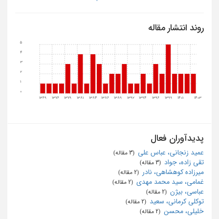
روند انتشار مقاله
5
4
3
2
1
0
1369
1376
1379
1381
1384
1386
1389
1392
1394
1396
1399
1401
1403
پدیدآوران فعال
عمید زنجانی، عباس علی
‏ (3 مقاله)
تقی زاده، جواد
‏ (3 مقاله)
میرزاده کوهشاهی، نادر
‏ (2 مقاله)
غمامی، سید محمد مهدی
‏ (2 مقاله)
عباسی، بیژن
‏ (2 مقاله)
توکلی کرمانی، سعید
‏ (2 مقاله)
خلیلی، محسن
‏ (2 مقاله)