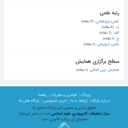
رتبه علمی
علمی-پژوهشی
‏ (7 مقاله)
ب
‏ (6 مقاله)
الف
‏ (2 مقاله)
ج
‏ (1 مقاله)
علمی-ترویجی
‏ (1 مقاله)
سطح برگزاری همایش
همایش بین المللی
‏ (1 مقاله)
وبلاگ |
قوانین و مقررات |
راهنما
درباره پایگاه |
ارتباط با ما |
حریم خصوصی |
پایگاه های ما
حقوق مادی و معنوی اين پايگاه متعلق به
مرکز تحقیقات کامپیوتری علوم اسلامی
است و نشر غیرمجاز
محتوای آن پیگرد قانونی دارد.