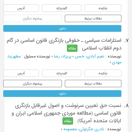
چکیده
کلیدواژه
آدرس
مقالات مرتبط
پیشنهاد دیگران
دانلود
استلزامات سیاسی ـ حقوقی بازنگری قانون اساسی در گام
7.
دوم انقلاب اسلامی
مقاله
نویسنده
:
نعیم آبادی، حسن
؛
پریزاد، رضا
؛
نویسنده مسئول
:
مطهرنیا،
مهدی
؛
چکیده
کلیدواژه
آدرس
مقالات مرتبط
پیشنهاد دیگران
دانلود
نسبت حق تعیین سرنوشت و اصول غیرقابل بازنگری
8.
قانون اساسی (مطالعه موردی جمهوری اسلامی ایران و
ایالات متحده آمریکا)
مقاله
نویسنده
:
نادري جگرلوئي، معصومه
؛